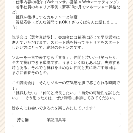
・仕事内容の紹介（Webコンサル営業 × Webマーケティング）
リ
・若手社員のキャリア事例（新卒10か月でマネージャー昇格な
ア
ど）
・挑戦を後押しするカルチャーと制度
（C
・質疑応答（どんな質問でもOK！ざっくばらんに話しましょ
h
う）
e
e
説明会は【選考直結型】。参加者には希望に応じて早期選考に
進んでいただけます。スピード感を持ってキャリアをスタート
r
したい方にとって、絶好のチャンスです。
C
a
ソルーを一言で表すなら「青春」。仲間と泣いたり笑ったり、
r
全力で挑戦できる環境です。うまくいく時もあれば、失敗する
時もある。それでも挑戦を止めない仲間と共に過ごす毎日は、
e
まさに青春そのもの。
e
r）
この説明会は、そんなソルーの空気感を肌で感じられる時間で
す。
「挑戦したい」「仲間と成長したい」「自分の可能性を試した
い」──そう思った方は、ぜひ気軽に参加してみてください。
皆さんにお会いできるのを楽しみにしています！
持ち物
筆記用具等