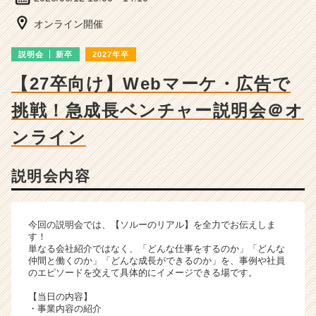
成
長
オンライン開催
企
業
説明会
新卒
2027年卒
か
ら
【27卒向け】Webマーケ・広告で
ス
挑戦！急成長ベンチャー説明会＠オ
カ
ウ
ンライン
ト
が
届
説明会内容
く
就
活
今回の説明会では、【ソルーのリアル】を全力でお伝えしま
サ
す！
イ
単なる会社紹介ではなく、「どんな仕事をするのか」「どんな
ト
仲間と働くのか」「どんな成長ができるのか」を、事例や社員
チ
のエピソードを交えて具体的にイメージできる場です。
ア
【当日の内容】
キ
・事業内容の紹介
ャ