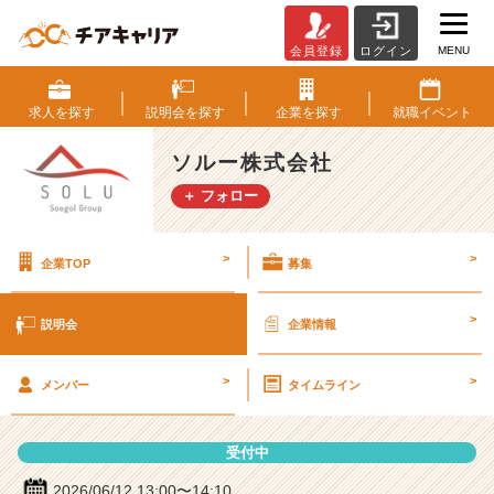
MENU
会員登録
ログイン
ソ
ル
ー
求人を
探す
説明会を
探す
企業を
探す
就職
イベント
株
式
ソルー株式会社
会
＋ フォロー
社
の
説
>
>
企業TOP
募集
明
会
詳
>
説明会
企業情報
細
|
>
>
ベ
メンバー
タイムライン
ン
チ
受付中
ャ
ー・
2026/06/12 13:00〜14:10