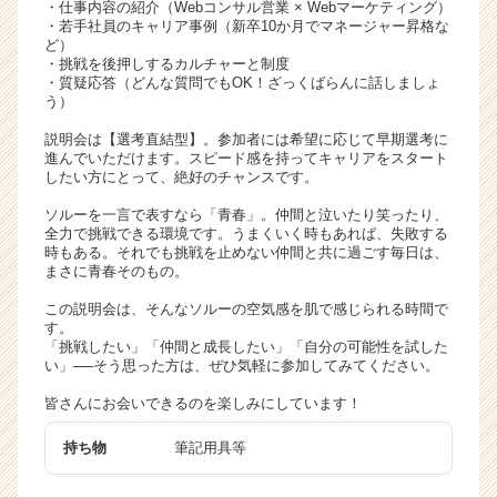
・仕事内容の紹介（Webコンサル営業 × Webマーケティング）
リ
・若手社員のキャリア事例（新卒10か月でマネージャー昇格な
ア
ど）
・挑戦を後押しするカルチャーと制度
（C
・質疑応答（どんな質問でもOK！ざっくばらんに話しましょ
h
う）
e
e
説明会は【選考直結型】。参加者には希望に応じて早期選考に
進んでいただけます。スピード感を持ってキャリアをスタート
r
したい方にとって、絶好のチャンスです。
C
a
ソルーを一言で表すなら「青春」。仲間と泣いたり笑ったり、
r
全力で挑戦できる環境です。うまくいく時もあれば、失敗する
時もある。それでも挑戦を止めない仲間と共に過ごす毎日は、
e
まさに青春そのもの。
e
r）
この説明会は、そんなソルーの空気感を肌で感じられる時間で
す。
「挑戦したい」「仲間と成長したい」「自分の可能性を試した
い」──そう思った方は、ぜひ気軽に参加してみてください。
皆さんにお会いできるのを楽しみにしています！
持ち物
筆記用具等