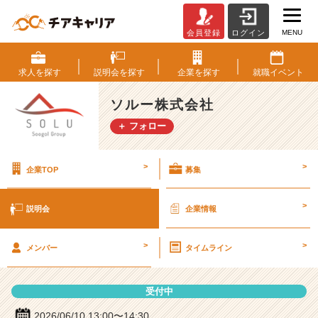
MENU
会員登録
ログイン
ソ
ル
ー
求人を
探す
説明会を
探す
企業を
探す
就職
イベント
株
式
ソルー株式会社
会
＋ フォロー
社
の
説
>
>
企業TOP
募集
明
会
詳
>
説明会
企業情報
細
|
>
>
ベ
メンバー
タイムライン
ン
チ
受付中
ャ
ー・
2026/06/10 13:00〜14:30