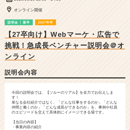
成
長
オンライン開催
企
業
説明会
新卒
2027年卒
か
ら
【27卒向け】Webマーケ・広告で
ス
挑戦！急成長ベンチャー説明会＠オ
カ
ウ
ンライン
ト
が
届
説明会内容
く
就
活
今回の説明会では、【ソルーのリアル】を全力でお伝えしま
サ
す！
イ
単なる会社紹介ではなく、「どんな仕事をするのか」「どんな
ト
仲間と働くのか」「どんな成長ができるのか」を、事例や社員
チ
のエピソードを交えて具体的にイメージできる場です。
ア
【当日の内容】
キ
・事業内容の紹介
ャ