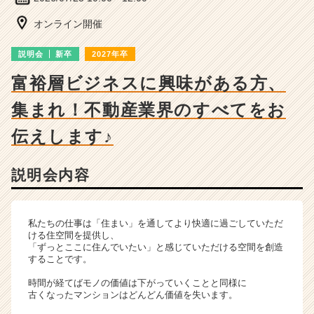
ベ
ン
オンライン開催
チ
ャ
説明会
新卒
2027年卒
ー・
成
富裕層ビジネスに興味がある方、
長
集まれ！不動産業界のすべてをお
企
業
伝えします♪
か
ら
ス
説明会内容
カ
ウ
ト
私たちの仕事は「住まい」を通してより快適に過ごしていただ
が
ける住空間を提供し、
届
「ずっとここに住んでいたい」と感じていただける空間を創造
く
することです。
就
時間が経てばモノの価値は下がっていくことと同様に
活
古くなったマンションはどんどん価値を失います。
サ
イ