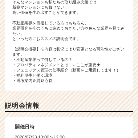
そんなマンションも私たちの取り組み次第では
ト
新築マンションにも負けない
チ
高い価値を生み出すことができます。
ア
不動産業界を目指している方はもちろん、
キ
業界研究を今のうちに進めておきたい方や色んな業界を見てみ
ャ
たい。
リ
といった方におススメの説明会です。
ア
【説明会概要】※内容は状況により変更となる可能性がござい
（C
ます。
h
・不動産業界って何しているの？
e
・プロパティマネジメントとは ←ここが重要★
・フェニックス管理の仕事紹介（動画をご用意してます！）
e
・福利厚生と働く環境
r
・選考案内＆質疑応答
C
a
r
e
説明会情報
e
r）
開催日時
2026/07/23 10:00〜12:00