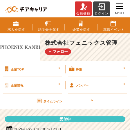
MENU
会員登録
ログイン
株
式
会
求人を
探す
説明会を
探す
企業を
探す
就職
イベント
社
フ
株式会社フェニックス管理
ェ
＋ フォロー
ニ
ッ
ク
>
>
企業TOP
募集
ス
管
理
>
>
企業情報
メンバー
の
説
>
明
タイムライン
会
詳
受付中
細
|
2026/07/23 10:00〜12:00