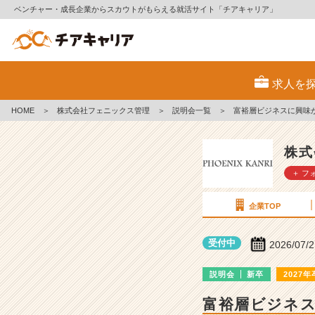
ベンチャー・成長企業からスカウトがもらえる就活サイト「チアキャリア」
株
式
求人を
会
社
HOME
＞
株式会社フェニックス管理
＞
説明会一覧
＞
富裕層ビジネスに興味
フ
ェ
ニ
株式
ッ
＋ フ
ク
ス
管
企業TOP
理
の
受付中
2026/07/
説
明
説明会
新卒
2027年
会
詳
富裕層ビジネ
細