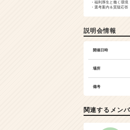
サ
・福利厚生と働く環境
イ
・選考案内＆質疑応答
ト
チ
ア
説明会情報
キ
ャ
リ
ア
開催日時
（C
h
e
場所
e
r
C
備考
a
r
e
関連するメン
e
r）