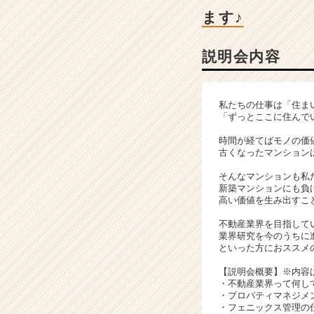
|
ます♪
ベ
ン
チ
説明会内容
ャ
ー・
成
私たちの仕事は「住ま
長
「ずっとここに住んで
企
業
時間が経てばモノの価
古くなったマンション
か
ら
そんなマンションも私
ス
新築マンションにも負
カ
高い価値を生み出すこ
ウ
不動産業界を目指して
ト
業界研究を今のうちに
が
といった方におススメ
届
【説明会概要】※内容
く
・不動産業界って何し
就
・プロパティマネジメ
活
・フェニックス管理の