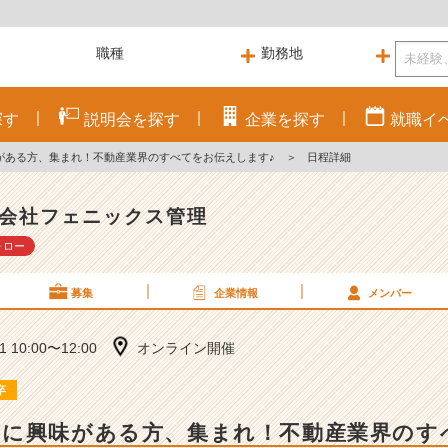
探す
説明会を
探す
企業を
探す
就職
イ
がある方、集まれ！不動産業界のすべてをお伝えします♪
＞
日程詳細
会社フェニックス管理
ォロー
募集
企業情報
メンバー
21 10:00〜12:00
オンライン開催
卒
スに興味がある方、集まれ！不動産業界のす