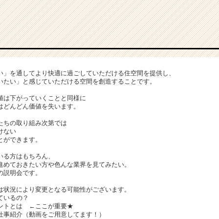
い」を通してより快適に過ごしていただける住空間を提供し、
いたい」と感じていただける空間を創造することです。
値は下がっていくことと同様に
はどんどん価値を失います。
たちの取り組み次第では
けない
とができます。
いる方はもちろん、
進めておきたい方や色んな業界を見てみたい。
の説明会です。
は状況により変更となる可能性がございます。
ているの？
ントとは ←ここが重要★
仕事紹介（動画をご用意してます！）