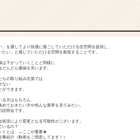
い」を通してより快適に過ごしていただける住空間を提供し、
いたい」と感じていただける空間を創造することです。
値は下がっていくことと同様に
はどんどん価値を失います。
たちの取り組み次第では
けない
とができます。
いる方はもちろん、
進めておきたい方や色んな業界を見てみたい。
の説明会です。
は状況により変更となる可能性がございます。
ているの？
ントとは ←ここが重要★
仕事紹介（動画をご用意してます！）