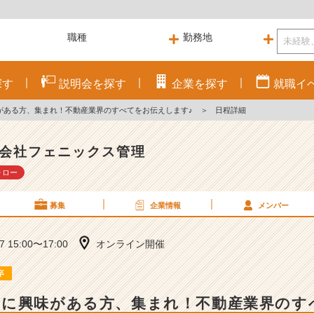
探す
説明会を
探す
企業を
探す
就職
イ
がある方、集まれ！不動産業界のすべてをお伝えします♪
＞
日程詳細
会社フェニックス管理
ォロー
募集
企業情報
メンバー
17 15:00〜17:00
オンライン開催
卒
スに興味がある方、集まれ！不動産業界のす