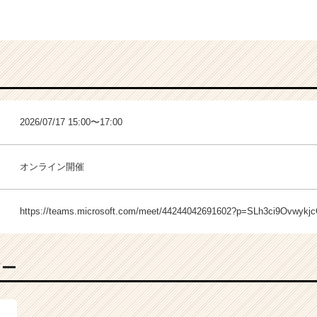
2026/07/17 15:00〜17:00
オンライン開催
https://teams.microsoft.com/meet/44244042691602?p=SLh3ci9Ovwyk
バー