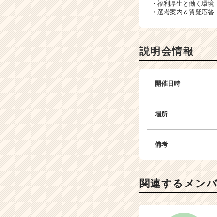
サ
・福利厚生と働く環境
イ
・選考案内＆質疑応答
ト
チ
ア
説明会情報
キ
ャ
リ
ア
開催日時
（C
h
e
場所
e
r
C
備考
a
r
e
関連するメン
e
r）