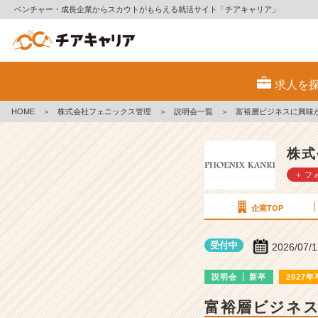
ベンチャー・成長企業からスカウトがもらえる就活サイト「チアキャリア」
株
式
求人を
会
社
HOME
＞
株式会社フェニックス管理
＞
説明会一覧
＞
富裕層ビジネスに興味
フ
ェ
ニ
株式
ッ
＋ フ
ク
ス
管
企業TOP
理
の
受付中
2026/07/
説
明
説明会
新卒
2027年
会
詳
富裕層ビジネ
細