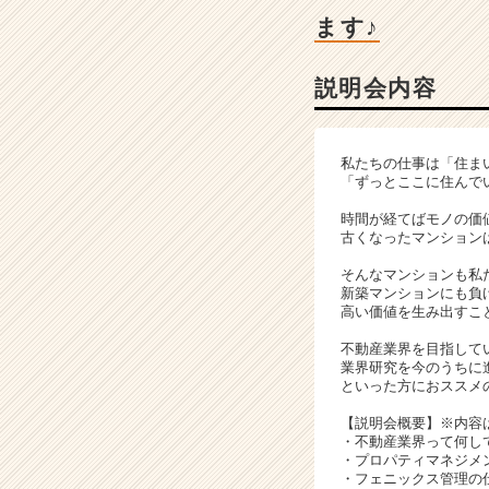
|
ます♪
ベ
ン
チ
説明会内容
ャ
ー・
成
私たちの仕事は「住ま
長
「ずっとここに住んで
企
業
時間が経てばモノの価
古くなったマンション
か
ら
そんなマンションも私
ス
新築マンションにも負
カ
高い価値を生み出すこ
ウ
不動産業界を目指して
ト
業界研究を今のうちに
が
といった方におススメ
届
【説明会概要】※内容
く
・不動産業界って何し
就
・プロパティマネジメ
活
・フェニックス管理の