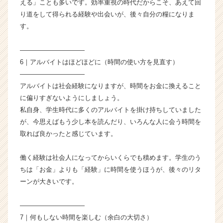
える」ことも多いです。効率重視の時代だからこそ、あえて回
ャ
り道をして得られる経験や出会いが、後々自分の糧になりま
リ
す。
ア
（C
h
――――――――――
e
6｜アルバイトはほどほどに（時間の使い方を見直す）
e
――――――――――
r
アルバイトは社会経験になりますが、時間をお金に換えること
C
に偏りすぎないようにしましょう。
a
私自身、学生時代に多くのアルバイトを掛け持ちしていました
r
e
が、今思えばもう少し本を読んだり、いろんな人に会う時間を
e
取れば良かったと感じています。
r）
働く経験は社会人になってからいくらでも積めます。学生のう
ちは「お金」よりも「経験」に時間を使うほうが、後々のリタ
ーンが大きいです。
――――――――――
7｜何もしない時間を楽しむ（余白の大切さ）