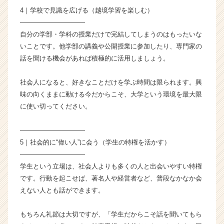
成
4｜学校で見識を広げる（越境学習を楽しむ）
長
――――――――――
企
自分の学部・学科の授業だけで完結してしまうのはもったいな
業
いことです。他学部の講義や公開授業に参加したり、専門家の
か
話を聞ける機会があれば積極的に活用しましょう。
ら
ス
社会人になると、好きなことだけを学ぶ時間は限られます。興
カ
ウ
味の向くままに動ける今だからこそ、大学という環境を最大限
ト
に使い切ってください。
が
届
――――――――――
く
5｜社会的に“偉い人”に会う（学生の特権を活かす）
就
――――――――――
活
学生という立場は、社会人よりも多くの人と出会いやすい特権
サ
イ
です。行動を起こせば、著名人や経営者など、普段なかなか会
ト
えない人とも話ができます。
チ
ア
もちろん礼節は大切ですが、「学生だからこそ話を聞いてもら
キ