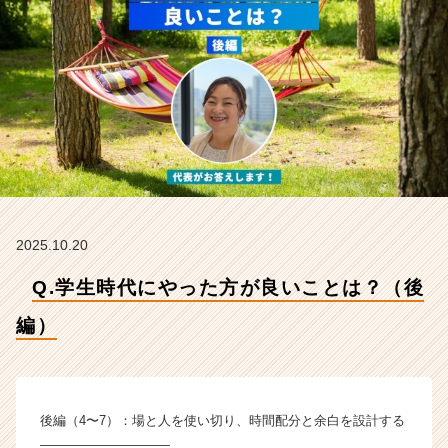
式
会
社
シ
ン
ク
ジ
ャ
ム
の
タ
イ
2025.10.20
ム
ラ
Q.学生時代にやった方が良いことは？（後
イ
ン】
編）
|
ベ
ン
チ
後編（4〜7）：場と人を使い切り、時間配分と余白を設計する
ャ
――――――――――
ー・