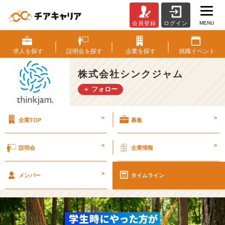
MENU
会員登録
ログイン
Q.
学
生
求人を
探す
説明会を
探す
企業を
探す
就職
イベント
時
代
株式会社シンクジャム
に
＋ フォロー
や
っ
た
>
>
企業TOP
募集
方
が
良
>
>
説明会
企業情報
い
こ
>
と
メンバー
タイムライン
は？
（後
編）
【株