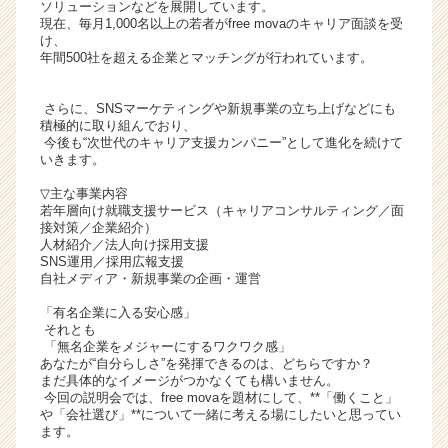
ソリューションなどを展開しています。
ト
現在、毎月1,000名以上の若者がfree movaのキャリア面談を受
チ
け、
年間500社を超える企業とマッチングが行われています。
ア
キ
ャ
さらに、SNSマーケティングや新規事業の立ち上げなどにも
リ
積極的に取り組んでおり、
今後も“次世代のキャリア支援カンパニー”として進化を続けて
ア
いきます。
（C
h
▽主な事業内容
e
若年層向け就職支援サービス（キャリアコンサルティング／面
接対策／企業紹介）
e
人材紹介／法人向け採用支援
r
SNS運用／採用広報支援
C
自社メディア・新規事業の企画・運営
a
「有名企業に入る安心感」
r
それとも
e
「無名企業をメジャーにするワクワク感」
e
あなたが“自分らしさ”を発揮できるのは、どちらですか？
r）
まだ具体的なイメージがつかなくても構いません。
今回の説明会では、free movaを題材にして、**「働くこと」
や「会社選び」**について一緒に考える場にしたいと思ってい
ます。