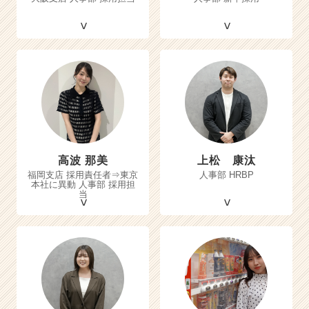
高波 那美
上松 康汰
福岡支店 採用責任者⇒東京
人事部 HRBP
本社に異動 人事部 採用担
当