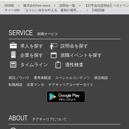
HOME
＞
株式会社free mova
＞
説明会一覧
＞
【27卒会社説明会】べストベン
チャー100・「なりたい自分を叶える、最初の場所。」
＞
日程詳細
SERVICE
就職サービス
求人を探す
説明会を探す
企業を探す
就職イベントを探す
タイムライン
適性検査
就活ノウハウ
選考体験談
スペシャルコンテンツ
就活相談
転職相談
企業マンガ
チアキャリアユーザーガイド
ABOUT
チアキャリアについて