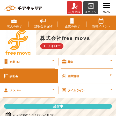
MENU
会員登録
ログイン
株
式
会
求人を
探す
説明会を
探す
企業を
探す
就職
イベント
社
f
株式会社free mova
r
＋ フォロー
e
e
m
>
>
企業TOP
募集
o
v
a
>
説明会
企業情報
の
説
>
>
明
メンバー
タイムライン
会
詳
受付中
細
|
2026/06/11 17:00〜18:30