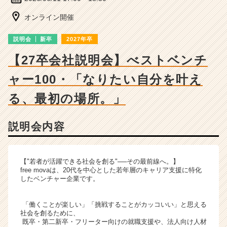
ベ
ン
オンライン開催
チ
ャ
説明会
新卒
2027年卒
ー・
成
【27卒会社説明会】べストベンチ
長
ャー100・「なりたい自分を叶え
企
業
る、最初の場所。」
か
ら
ス
説明会内容
カ
ウ
ト
【"若者が活躍できる社会を創る"──その最前線へ。】
が
free movaは、20代を中心とした若年層のキャリア支援に特化
届
したベンチャー企業です。
く
就
「働くことが楽しい」「挑戦することがカッコいい」と思える
活
社会を創るために、
サ
既卒・第二新卒・フリーター向けの就職支援や、法人向け人材
イ