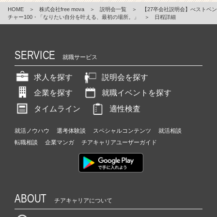
HOME
＞
株式会社free mova
＞
説明会一覧
＞
【27卒会社説明会】べストベン
チャー100・「なりたい自分を叶える、最初の場所。」
＞
日程詳細
SERVICE
就職サービス
求人を探す
説明会を探す
企業を探す
就職イベントを探す
タイムライン
適性検査
就活ノウハウ
選考体験談
スペシャルコンテンツ
就活相談
転職相談
企業マンガ
チアキャリアユーザーガイド
ABOUT
チアキャリアについて