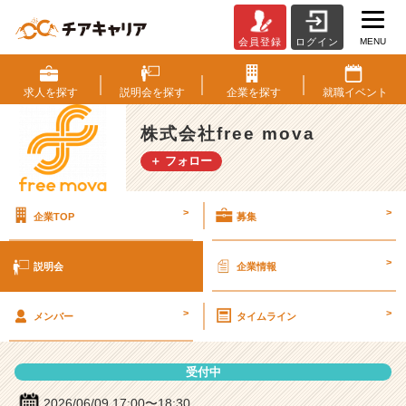
MENU
会員登録
ログイン
株
式
会
求人を
探す
説明会を
探す
企業を
探す
就職
イベント
社
f
株式会社free mova
r
＋ フォロー
e
e
m
>
>
企業TOP
募集
o
v
a
>
説明会
企業情報
の
説
>
>
明
メンバー
タイムライン
会
詳
受付中
細
|
2026/06/09 17:00〜18:30