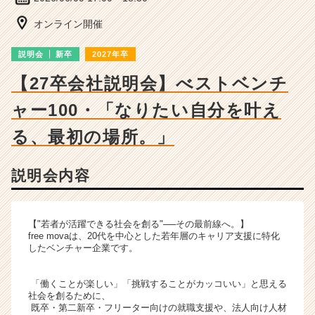
ベ
ン
オンライン開催
チ
ャ
説明会
新卒
2027年卒
ー・
成
【27卒会社説明会】べストベンチ
長
ャー100・「なりたい自分を叶え
企
業
る、最初の場所。」
か
ら
ス
説明会内容
カ
ウ
ト
【"若者が活躍できる社会を創る"──その最前線へ。】
が
free movaは、20代を中心とした若年層のキャリア支援に特化
届
したベンチャー企業です。
く
就
「働くことが楽しい」「挑戦することがカッコいい」と思える
活
社会を創るために、
サ
既卒・第二新卒・フリーター向けの就職支援や、法人向け人材
イ