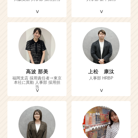
高波 那美
上松 康汰
福岡支店 採用責任者⇒東京
人事部 HRBP
本社に異動 人事部 採用担
当