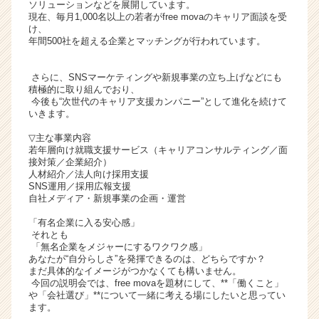
ソリューションなどを展開しています。
ト
現在、毎月1,000名以上の若者がfree movaのキャリア面談を受
チ
け、
年間500社を超える企業とマッチングが行われています。
ア
キ
ャ
さらに、SNSマーケティングや新規事業の立ち上げなどにも
リ
積極的に取り組んでおり、
今後も“次世代のキャリア支援カンパニー”として進化を続けて
ア
いきます。
（C
h
▽主な事業内容
e
若年層向け就職支援サービス（キャリアコンサルティング／面
接対策／企業紹介）
e
人材紹介／法人向け採用支援
r
SNS運用／採用広報支援
C
自社メディア・新規事業の企画・運営
a
「有名企業に入る安心感」
r
それとも
e
「無名企業をメジャーにするワクワク感」
e
あなたが“自分らしさ”を発揮できるのは、どちらですか？
r）
まだ具体的なイメージがつかなくても構いません。
今回の説明会では、free movaを題材にして、**「働くこと」
や「会社選び」**について一緒に考える場にしたいと思ってい
ます。