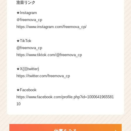
注目リンク
★Instagram
＠freemova_cp
https://www.instagram.com/freemova_cp/
★TikTok
@freemova_cp
https://www.tiktok.com/@freemova_cp
★X(旧twitter)
https://twitter.com/freemova_cp
★Facebook
https://www.facebook.com/profile.php?id=1000641965581
10