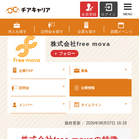
MENU
会員登録
ログイン
株
式
会
求人を
探す
説明会を
探す
企業を
探す
就職
イベント
社
f
株式会社free mova
r
＋ フォロー
e
e
m
>
>
企業TOP
募集
o
v
>
説明会
企業情報
a
の
会
>
>
メンバー
タイムライン
社
情
報
最終更新： 2026年08月07日 16:18
-
ベ