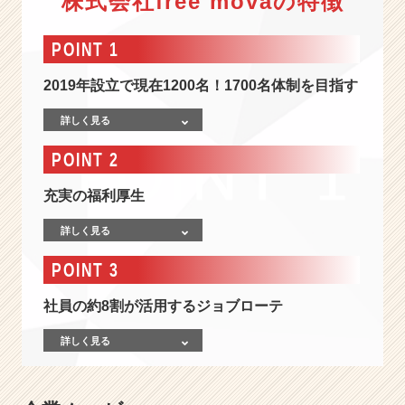
株式会社free movaの特徴
ス
ト
ベ
POINT 1
ン
チ
2019年設立で現在1200名！1700名体制を目指す
ャ
ー
詳しく見る
1
POINT 2
0
0
選
充実の福利厚生
出！
詳しく見る
S
N
POINT 3
S
で
社員の約8割が活用するジョブローテ
バ
ズ
詳しく見る
り
ま
く
り