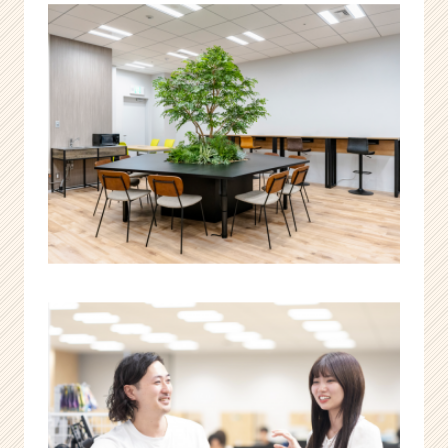
業
か
ら
ス
カ
ウ
ト
が
届
く
就
活
サ
イ
ト
チ
ア
キ
ャ
リ
ア