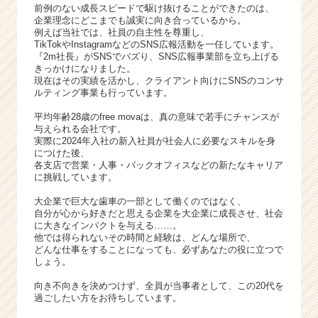
前例のない成長スピードで駆け抜けることができたのは、
企業理念にどこまでも誠実に向き合っているから。
例えば当社では、社員の自主性を尊重し、
TikTokやInstagramなどのSNS広報活動を一任しています。
『2m社長』がSNSでバズり、SNS広報事業部を立ち上げる
きっかけになりました。
現在はその実績を活かし、クライアント向けにSNSのコンサ
ルティング事業も行っています。
平均年齢28歳のfree movaは、真の意味で若手にチャンスが
与えられる会社です。
実際に2024年入社の新入社員が社会人に必要なスキルを身
につけた後、
各支店で営業・人事・バックオフィスなどの新たなキャリア
に挑戦しています。
大企業で巨大な歯車の一部として働くのではなく、
自分が心から好きだと思える企業を大企業に成長させ、社会
に大きなインパクトを与える……。
他では得られないその時間と経験は、どんな場所で、
どんな仕事をすることになっても、必ずあなたの役に立つで
しょう。
向き不向きを決めつけず、全員が当事者として、この20代を
過ごしたい方をお待ちしています。