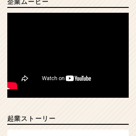
企業ムービー
の
会
社！
【
人
材・
広
告・
S
N
S
】
|
ベ
ン
チ
ャ
ー・
起業ストーリー
成
長
企