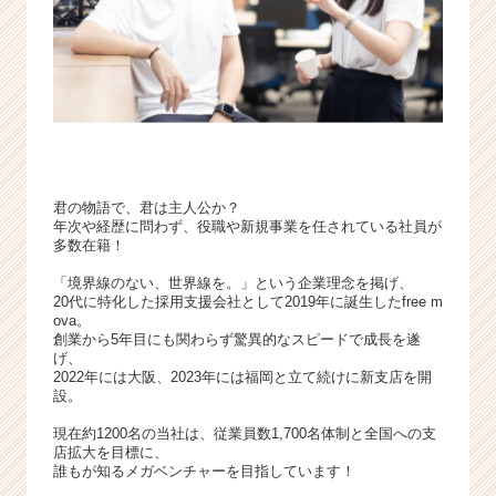
（C
h
e
e
r
C
a
r
e
君の物語で、君は主人公か？
e
年次や経歴に問わず、役職や新規事業を任されている社員が
r）
多数在籍！
「境界線のない、世界線を。」という企業理念を掲げ、
20代に特化した採用支援会社として2019年に誕生したfree m
ova。
創業から5年目にも関わらず驚異的なスピードで成長を遂
げ、
2022年には大阪、2023年には福岡と立て続けに新支店を開
設。
現在約1200名の当社は、従業員数1,700名体制と全国への支
店拡大を目標に、
誰もが知るメガベンチャーを目指しています！