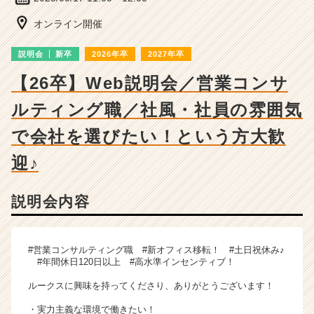
ー・
成
オンライン開催
長
企
説明会
新卒
2026年卒
2027年卒
業
か
【26卒】Web説明会／営業コンサ
ら
ルティング職／社風・社員の雰囲気
ス
カ
で会社を選びたい！という方大歓
ウ
ト
迎♪
が
届
く
説明会内容
就
活
サ
#営業コンサルティング職 #新オフィス移転！ #土日祝休み♪
イ
#年間休日120日以上 #高水準インセンティブ！
ト
チ
ルークスに興味を持ってくださり、ありがとうございます！
ア
・実力主義な環境で働きたい！
キ