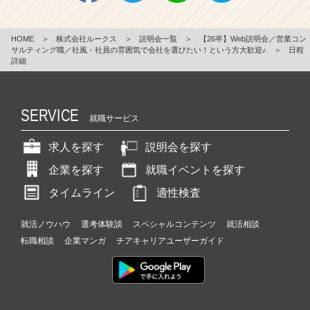
HOME
＞
株式会社ルークス
＞
説明会一覧
＞
【26卒】Web説明会／営業コン
サルティング職／社風・社員の雰囲気で会社を選びたい！という方大歓迎♪
＞
日程
詳細
SERVICE
就職サービス
求人を探す
説明会を探す
企業を探す
就職イベントを探す
タイムライン
適性検査
就活ノウハウ
選考体験談
スペシャルコンテンツ
就活相談
転職相談
企業マンガ
チアキャリアユーザーガイド