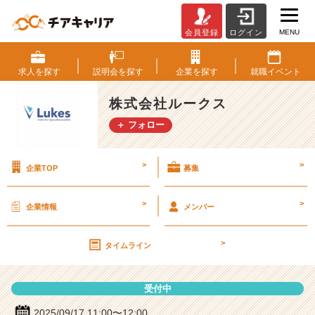
MENU
会員登録
ログイン
株
式
会
求人を
探す
説明会を
探す
企業を
探す
就職
イベント
社
ル
株式会社ルークス
ー
＋ フォロー
ク
ス
の
>
>
企業TOP
募集
説
明
会
>
>
企業情報
メンバー
詳
細
>
|
タイムライン
ベ
ン
受付中
チ
ャ
2025/09/17 11:00〜12:00