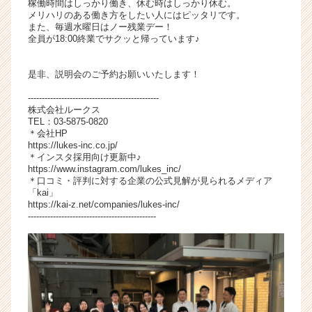
稼働時間はしっかり働き、休む時はしっかり休む。
メリハリのある働き方をしたい人にはピッタリです。
また、毎週水曜日はノー残業デー！
全員が18:00終業でサクッと帰っています♪
是非、説明会のご予約お願いいたします！
-----------------------------------------------
株式会社ルークス
TEL：03-5875-0820
＊会社HP
https://lukes-inc.co.jp/
＊インスタ採用向け更新中♪
https://www.instagram.com/lukes_inc/
＊口コミ・評判に対する企業の公式見解が見られるメディア
「kai」
https://kai-z.net/companies/lukes-inc/
----------------------------------------------