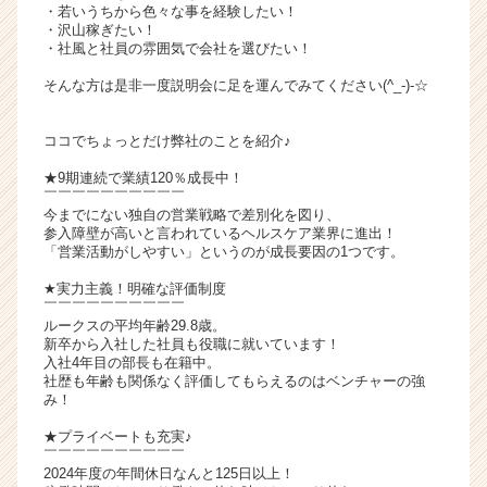
・若いうちから色々な事を経験したい！
ャ
・沢山稼ぎたい！
リ
・社風と社員の雰囲気で会社を選びたい！
ア
そんな方は是非一度説明会に足を運んでみてください(^_-)-☆
（C
h
e
ココでちょっとだけ弊社のことを紹介♪
e
★9期連続で業績120％成長中！
r
￣￣￣￣￣￣￣￣￣￣
C
今までにない独自の営業戦略で差別化を図り、
a
参入障壁が高いと言われているヘルスケア業界に進出！
r
「営業活動がしやすい」というのが成長要因の1つです。
e
★実力主義！明確な評価制度
e
￣￣￣￣￣￣￣￣￣￣
r）
ルークスの平均年齢29.8歳。
新卒から入社した社員も役職に就いています！
入社4年目の部長も在籍中。
社歴も年齢も関係なく評価してもらえるのはベンチャーの強
み！
★プライベートも充実♪
￣￣￣￣￣￣￣￣￣￣
2024年度の年間休日なんと125日以上！