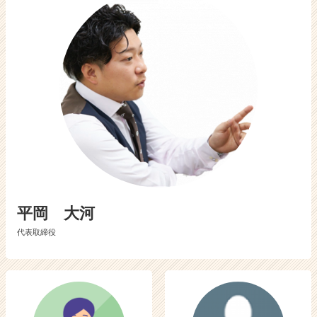
活
サ
イ
ト
チ
ア
キ
ャ
リ
ア
（C
h
e
e
平岡 大河
r
C
代表取締役
a
r
e
e
r）