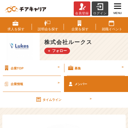
MENU
会員登録
ログイン
ベ
ン
チ
求人を
探す
説明会を
探す
企業を
探す
就職
イベント
ャ
ー・
株式会社ルークス
成
＋ フォロー
長
企
業
>
>
企業TOP
募集
か
ら
ス
>
企業情報
メンバー
カ
ウ
>
ト
タイムライン
が
届
く
就