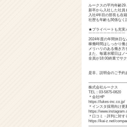
￣￣￣￣￣￣￣￣￣￣
ア
ルークスの平均年齢29.
キ
新卒から入社した社員
ャ
入社4年目の部長も在
リ
社歴も年齢も関係なく
ア
★プライベートも充実
（C
￣￣￣￣￣￣￣￣￣￣
h
2024年度の年間休日な
e
稼働時間はしっかり働
メリハリのある働き方
e
また、毎週水曜日はノ
r
全員が18:00終業でサ
C
a
r
是非、説明会のご予約
e
----------------------------------
e
株式会社ルークス
r）
TEL：03-5875-0820
＊会社HP
https://lukes-inc.co.jp/
＊インスタ採用向け更
https://www.instagram.
＊口コミ・評判に対する
https://kai-z.net/compa
----------------------------------