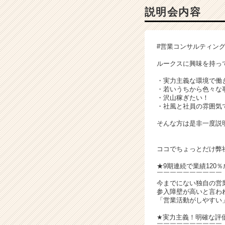
ャ
説明会内容
ー・
成
長
#営業コンサルティング
企
業
ルークスに興味を持っ
か
ら
・実力主義な環境で働
・若いうちから色々な
ス
・沢山稼ぎたい！
カ
・社風と社員の雰囲気
ウ
ト
そんな方は是非一度説明
が
届
ココでちょっとだけ弊
く
就
★9期連続で業績120
活
￣￣￣￣￣￣￣￣￣￣
今までにない独自の営
サ
参入障壁が高いと言わ
イ
「営業活動がしやすい
ト
チ
★実力主義！明確な評