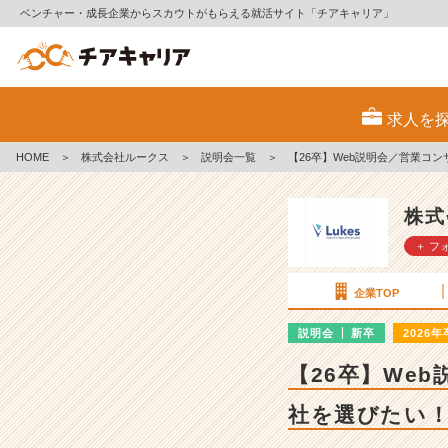
ベンチャー・成長企業からスカウトがもらえる就活サイト「チアキャリア」
株
式
求人を
会
社
HOME
＞
株式会社ルークス
＞
説明会一覧
＞
【26卒】Web説明会／営業コ
ル
ー
ク
株式
ス
＋ フ
の
説
明
企業TOP
会
詳
説明会
新卒
2026年
細
【26卒】We
|
ベ
社を選びたい！
ン
チ