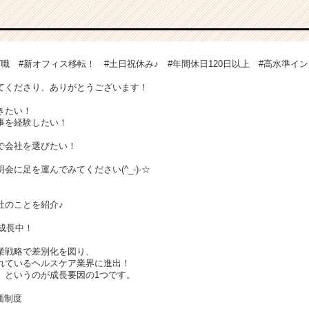
職 #新オフィス移転！ #土日祝休み♪ #年間休日120日以上 #高水準イ
てくださり、ありがとうございます！
きたい！
事を経験したい！
で会社を選びたい！
会に足を運んでみてください(^_-)-☆
社のことを紹介♪
％成長中！
業戦略で差別化を図り、
れているヘルスケア業界に進出！
」というのが成長要因の1つです。
価制度