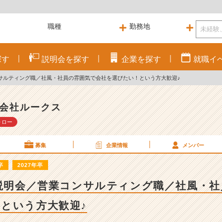
探す
説明会を
探す
企業を
探す
就職
イ
ンサルティング職／社風・社員の雰囲気で会社を選びたい！という方大歓迎♪
会社ルークス
ォロー
募集
企業情報
メンバー
卒
2027年卒
b説明会／営業コンサルティング職／社風・
という方大歓迎♪