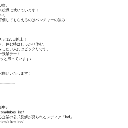
8歳。
も役職に就いています！
籍中。
評価してもらえるのはベンチャーの強み！
♪
んと125日以上！
き、休む時はしっかり休む。
をしたい人にはピッタリです。
ー残業デー！
クッと帰っています♪
お願いいたします！
-------------
新中♪
com/lukes_inc/
企業の公式見解が見られるメディア「kai」
nies/lukes-inc/
------------