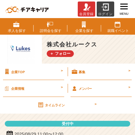
MENU
会員登録
ログイン
株
式
会
求人を
探す
説明会を
探す
企業を
探す
就職
イベント
社
ル
株式会社ルークス
ー
＋ フォロー
ク
ス
の
>
>
企業TOP
募集
説
明
会
>
>
企業情報
メンバー
詳
細
>
|
タイムライン
ベ
ン
受付中
チ
ャ
2025/08/29 11:00〜12:00