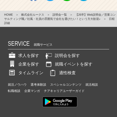
HOME
＞
株式会社ルークス
＞
説明会一覧
＞
【26卒】Web説明会／営業コン
サルティング職／社風・社員の雰囲気で会社を選びたい！という方大歓迎♪
＞
日程
詳細
SERVICE
就職サービス
求人を探す
説明会を探す
企業を探す
就職イベントを探す
タイムライン
適性検査
就活ノウハウ
選考体験談
スペシャルコンテンツ
就活相談
転職相談
企業マンガ
チアキャリアユーザーガイド