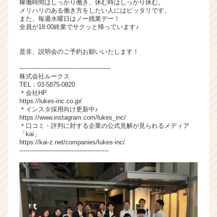
稼働時間はしっかり働き、休む時はしっかり休む。
メリハリのある働き方をしたい人にはピッタリです。
また、毎週水曜日はノー残業デー！
全員が18:00終業でサクッと帰っています♪
是非、説明会のご予約お願いいたします！
-----------------------------------------------
株式会社ルークス
TEL：03-5875-0820
＊会社HP
https://lukes-inc.co.jp/
＊インスタ採用向け更新中♪
https://www.instagram.com/lukes_inc/
＊口コミ・評判に対する企業の公式見解が見られるメディア
「kai」
https://kai-z.net/companies/lukes-inc/
----------------------------------------------