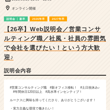
ー・
成
オンライン開催
長
企
説明会
新卒
2026年卒
2027年卒
業
か
【26卒】Web説明会／営業コンサ
ら
ルティング職／社風・社員の雰囲気
ス
カ
で会社を選びたい！という方大歓
ウ
ト
迎♪
が
届
く
説明会内容
就
活
サ
#営業コンサルティング職 #新オフィス移転！ #土日祝休み♪
イ
#年間休日120日以上 #高水準インセンティブ！
ト
チ
ルークスに興味を持ってくださり、ありがとうございます！
ア
・実力主義な環境で働きたい！
キ