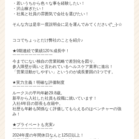
・若いうちから色々な事を経験したい！
ャ
・沢山稼ぎたい！
リ
・社風と社員の雰囲気で会社を選びたい！
ア
そんな方は是非一度説明会に足を運んでみてください(^_-)-☆
（C
h
e
ココでちょっとだけ弊社のことを紹介♪
e
★9期連続で業績120％成長中！
r
￣￣￣￣￣￣￣￣￣￣
C
今までにない独自の営業戦略で差別化を図り、
a
参入障壁が高いと言われているヘルスケア業界に進出！
r
「営業活動がしやすい」というのが成長要因の1つです。
e
★実力主義！明確な評価制度
e
￣￣￣￣￣￣￣￣￣￣
r）
ルークスの平均年齢29.8歳。
新卒から入社した社員も役職に就いています！
入社4年目の部長も在籍中。
社歴も年齢も関係なく評価してもらえるのはベンチャーの強
み！
★プライベートも充実♪
￣￣￣￣￣￣￣￣￣￣
2024年度の年間休日なんと125日以上！