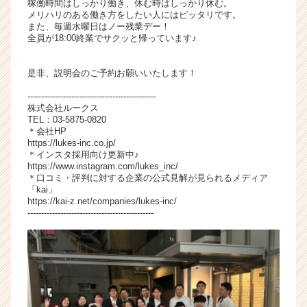
稼働時間はしっかり働き、休む時はしっかり休む。
メリハリのある働き方をしたい人にはピッタリです。
また、毎週水曜日はノー残業デー！
全員が18:00終業でサクッと帰っています♪
是非、説明会のご予約お願いいたします！
-----------------------------------------------
株式会社ルークス
TEL：03-5875-0820
＊会社HP
https://lukes-inc.co.jp/
＊インスタ採用向け更新中♪
https://www.instagram.com/lukes_inc/
＊口コミ・評判に対する企業の公式見解が見られるメディア
「kai」
https://kai-z.net/companies/lukes-inc/
----------------------------------------------