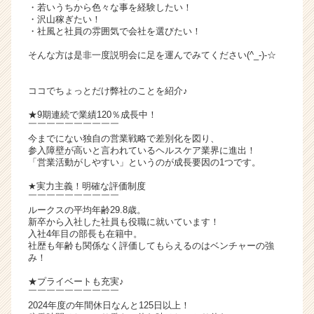
・若いうちから色々な事を経験したい！
ャ
・沢山稼ぎたい！
リ
・社風と社員の雰囲気で会社を選びたい！
ア
そんな方は是非一度説明会に足を運んでみてください(^_-)-☆
（C
h
e
ココでちょっとだけ弊社のことを紹介♪
e
★9期連続で業績120％成長中！
r
￣￣￣￣￣￣￣￣￣￣
C
今までにない独自の営業戦略で差別化を図り、
a
参入障壁が高いと言われているヘルスケア業界に進出！
r
「営業活動がしやすい」というのが成長要因の1つです。
e
★実力主義！明確な評価制度
e
￣￣￣￣￣￣￣￣￣￣
r）
ルークスの平均年齢29.8歳。
新卒から入社した社員も役職に就いています！
入社4年目の部長も在籍中。
社歴も年齢も関係なく評価してもらえるのはベンチャーの強
み！
★プライベートも充実♪
￣￣￣￣￣￣￣￣￣￣
2024年度の年間休日なんと125日以上！