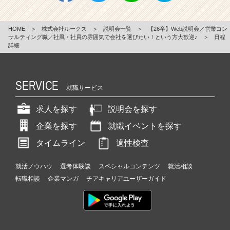
HOME
＞
株式会社ルークス
＞
説明会一覧
＞
【26卒】Web説明会／営業コン
サルティング職／社風・社員の雰囲気で会社を選びたい！という方大歓迎♪
＞
日程
詳細
SERVICE
就職サービス
求人を探す
説明会を探す
企業を探す
就職イベントを探す
タイムライン
適性検査
就活ノウハウ
選考体験談
スペシャルコンテンツ
就活相談
転職相談
企業マンガ
チアキャリアユーザーガイド