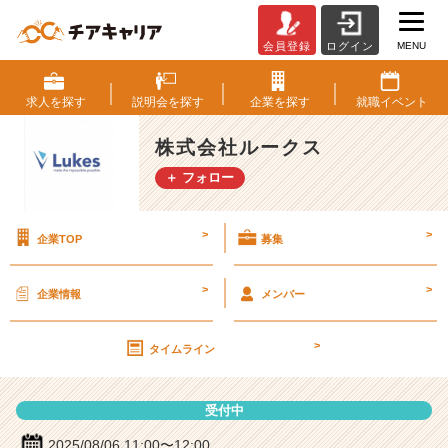
MENU
会員登録
ログイン
株
式
会
求人を
探す
説明会を
探す
企業を
探す
就職
イベント
社
ル
株式会社ルークス
ー
＋ フォロー
ク
ス
の
>
>
企業TOP
募集
説
明
会
>
>
企業情報
メンバー
詳
細
>
|
タイムライン
ベ
ン
受付中
チ
ャ
2025/08/06 11:00〜12:00