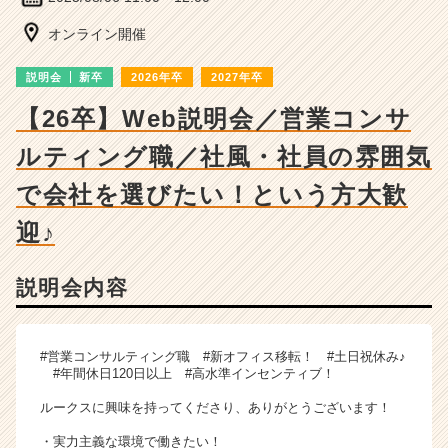
ー・
成
オンライン開催
長
企
説明会
新卒
2026年卒
2027年卒
業
か
【26卒】Web説明会／営業コンサ
ら
ルティング職／社風・社員の雰囲気
ス
カ
で会社を選びたい！という方大歓
ウ
ト
迎♪
が
届
く
説明会内容
就
活
サ
#営業コンサルティング職 #新オフィス移転！ #土日祝休み♪
イ
#年間休日120日以上 #高水準インセンティブ！
ト
チ
ルークスに興味を持ってくださり、ありがとうございます！
ア
・実力主義な環境で働きたい！
キ