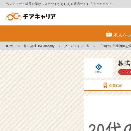
ベンチャー・成長企業からスカウトがもらえる就活サイト「チアキャリア」
「2
0
求人を
代
で
HOME
＞
株式会社H&Company
＞
タイムライン一覧
＞
「20代で市場価値を
市
場
価
株式
値
＋ フ
を
爆
上
企業TOP
げ
す
る」
働
き
方
【株