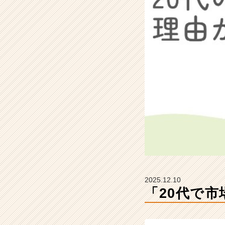
式
会
社
H
&
C
o
m
p
a
n
y
の
タ
イ
ム
ラ
2025.12.10
イ
「20代で
ン】
|
ベ