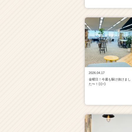
2026.04.17
金曜日！今週も駆け抜けまし
た〜！🏃‍♀️💨