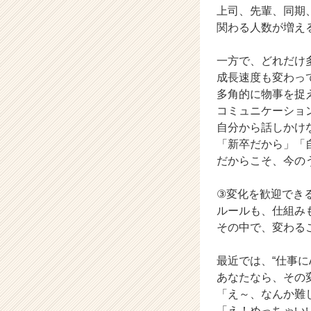
上司、先輩、同期
チ
関わる人数が増え
ア
キ
ャ
一方で、どれだけ
リ
成長速度も変わっ
ア
多角的に物事を捉
（C
コミュニケーショ
h
自分から話しかけ
e
「新卒だから」「
e
r
だからこそ、今の
C
a
③変化を歓迎でき
r
ルールも、仕組み
e
その中で、変わる
e
r）
最近では、“仕事に
あなたなら、その
「え～、なんか難
「え！めっちゃい