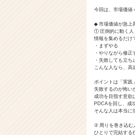
ン
チ
今回は、市場価値
ャ
ー・
◆ 市場価値が急上
成
① 圧倒的に動く人
長
情報を集めるだけ
企
・まずやる
業
か
・やりながら修正
ら
・失敗しても立ち
ス
こんな人なら、高
カ
ウ
ポイントは「実践
ト
失敗するのが怖い
が
成功を目指す意欲
届
く
PDCAを回し、
就
そんな人は本当に
活
サ
② 周りを巻き込む
イ
ひとりで完結する
ト