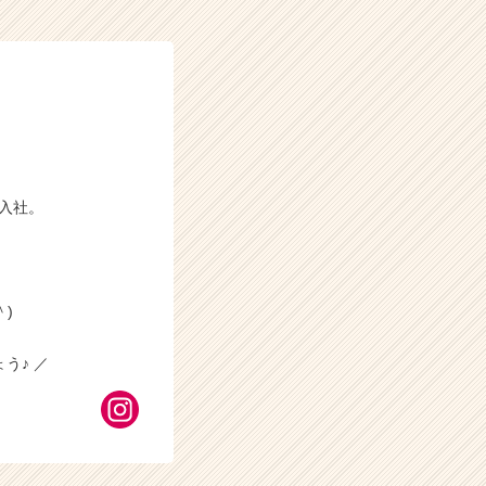
に入社。
)
う♪ ／