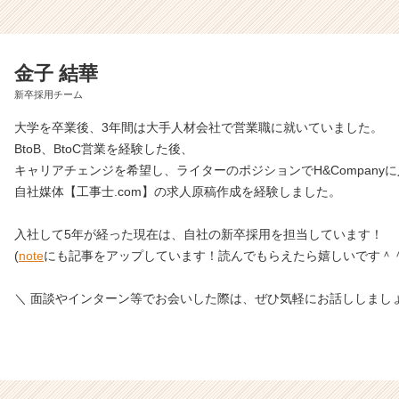
金子 結華
新卒採用チーム
大学を卒業後、3年間は大手人材会社で営業職に就いていました。
BtoB、BtoC営業を経験した後、
キャリアチェンジを希望し、ライターのポジションでH&Company
自社媒体【工事士.com】の求人原稿作成を経験しました。
入社して5年が経った現在は、自社の新卒採用を担当しています！
(
note
にも記事をアップしています！読んでもらえたら嬉しいです＾＾
＼ 面談やインターン等でお会いした際は、ぜひ気軽にお話ししましょ