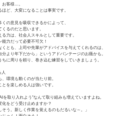
、お客様…。
るほど、大変になることは事実です。
多くの意見を吸収できるかによって、
てくるのだと思います。
える力は、社会人スキルとして重要です。
ン能力だって必要不可欠！
なくとも、上司や先輩がアドバイスを与えてくれるのは、
自分より年下だから」というアドバンテージのお蔭かも。
うちに周りを頼り、巻き込む練習をしていきましょう。
る人
も、環境も動くのが当たり前。
ことを楽しめる人は強いです。
AIを取り入れよう”なんて取り組みも増えていますよね。
変化をどう受け止めますか？
しそう。新しく作業を覚えるのもだるいな～。」
いじゃん！面白そう！