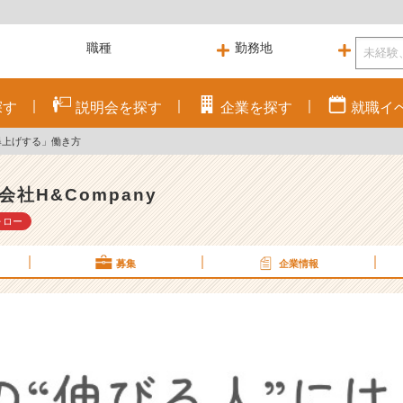
探す
説明会を
探す
企業を
探す
就職
イ
爆上げする」働き方
会社H&Company
ォロー
募集
企業情報