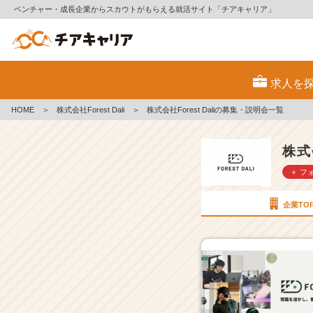
ベンチャー・成長企業からスカウトがもらえる就活サイト「チアキャリア」
株
式
求人を
会
社
HOME
＞
株式会社Forest Dali
＞
株式会社Forest Daliの募集・説明会一覧
F
o
r
株式会
e
＋ フ
s
t
D
企業TO
a
l
i
の
採
用/
求