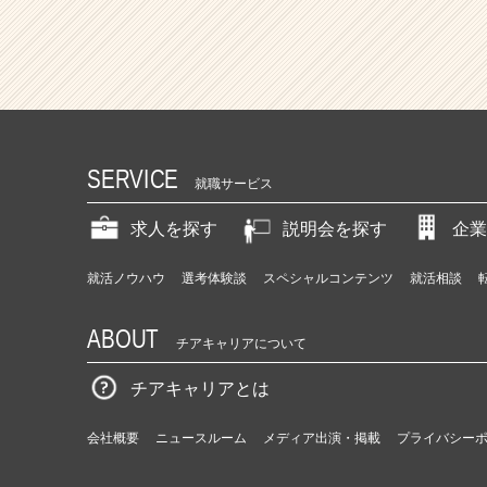
ン
チ
ャ
ー・
成
長
企
SERVICE
業
就職サービス
か
ら
求人を探す
説明会を探す
企業
ス
カ
就活ノウハウ
選考体験談
スペシャルコンテンツ
就活相談
ウ
ト
ABOUT
が
チアキャリアについて
届
く
チアキャリアとは
就
活
会社概要
ニュースルーム
メディア出演・掲載
プライバシー
サ
イ