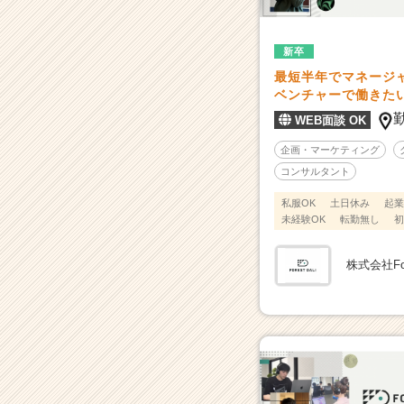
人
一
覧
新卒
-
最短半年でマネージ
2
ベンチャーで働きた
0
WEB面談 OK
代
前
企画・マーケティング
半
コンサルタント
か
ら、“事
私服OK
土日休み
起業
業
未経験OK
転勤無し
初
を
動
株式会社Fore
か
す”リ
ア
ル
な
現
場