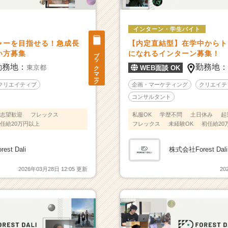
インターン・学生バイト
ャーを目指せる！急成長
【内定直結型】在学中からト
ブックマーク
い方募集
になれるインターン募集！
勤務地：
勤務地
東京都
WEB面談 OK
クリエイティブ
企画・マーケティング
クリエイテ
コンサルタント
志望歓迎
フレックス
私服OK
学歴不問
土日休み
起
任給20万円以上
フレックス
未経験OK
初任給20
st Dali
株式会社Forest Dali
2026年03月28日 12:05 更新
20