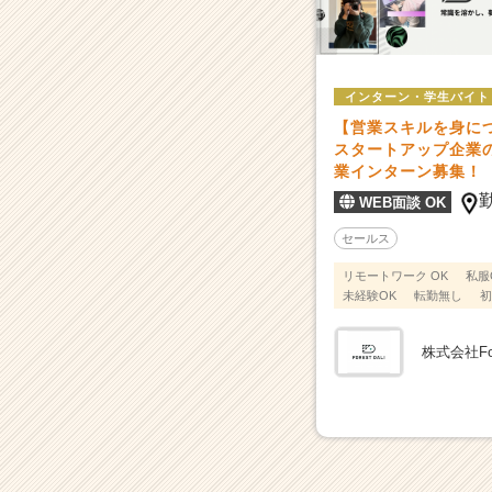
へ。
創
業
3
年
インターン・学生バイト
目
【営業スキルを身に
の
スタートアップ企業
急
業インターン募集！
成
WEB面談 OK
長
ベ
セールス
ン
リモートワーク OK
私服
チ
未経験OK
転勤無し
初
ャ
ー
広
株式会社Fore
告
代
理
店
|
ベ