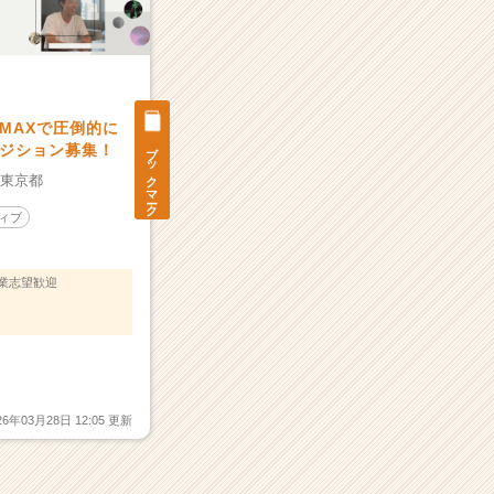
MAXで圧倒的に
ブックマーク
ジション募集！
：
東京都
ィブ
業志望歓迎
26年03月28日 12:05 更新