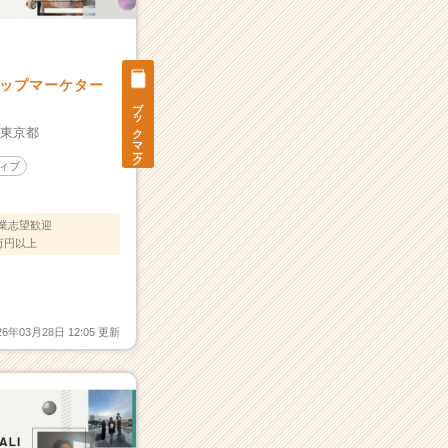
ップマーケター
ブックマーク
：
東京都
ィブ
業志望歓迎
万円以上
26年03月28日 12:05 更新