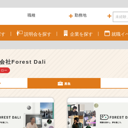
探す
説明会を
探す
企業を
探す
就職
イ
社Forest Dali
ォロー
P
募集