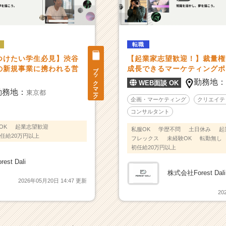
転職
つけたい学生必見】渋谷
【起業家志望歓迎！】裁量権
ブックマーク
の新規事業に携われる営
成長できるマーケティングポ
勤務地
WEB面談 OK
勤務地：
東京都
企画・マーケティング
クリエイテ
コンサルタント
OK
起業志望歓迎
私服OK
学歴不問
土日休み
起
任給20万円以上
フレックス
未経験OK
転勤無し
初任給20万円以上
st Dali
株式会社Forest Dali
2026年05月20日 14:47 更新
20