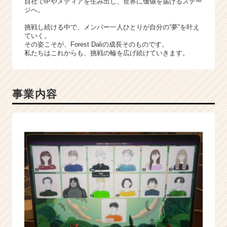
自社でIPやメディアを生み出し、世界に価値を届けるステー
キ
ジへ。
ャ
リ
挑戦し続ける中で、メンバー一人ひとりが自分の“夢”を叶え
ア
ていく。
その姿こそが、Forest Daliの成長そのものです。
（C
私たちはこれからも、挑戦の輪を広げ続けていきます。
h
e
e
r
事業内容
C
a
r
e
e
r）