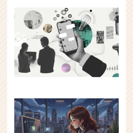
年
目
の
急
成
長
ベ
ン
チ
ャ
ー
広
告
代
理
店
|
ベ
ン
チ
ャ