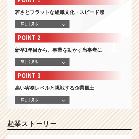
-
2
若さとフラットな組織文化・スピード感
0
代
詳しく見る
前
半
POINT 2
か
ら、“事
新卒1年目から、事業を動かす当事者に
業
を
詳しく見る
動
か
POINT 3
す”リ
ア
高い実務レベルと挑戦する企業風土
ル
な
詳しく見る
現
場
へ。
起業ストーリー
創
業
3