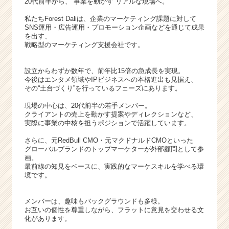
20代前半から、“事業を動かす”リアルな現場へ。
私たちForest Daliは、企業のマーケティング課題に対して
SNS運用・広告運用・プロモーション企画などを通じて成果
を出す、
戦略型のマーケティング支援会社です。
設立からわずか数年で、前年比15倍の急成長を実現。
今後はエンタメ領域やIPビジネスへの本格進出も見据え、
その“土台づくり”を行っているフェーズにあります。
現場の中心は、20代前半の若手メンバー。
クライアントの売上を動かす提案やディレクションなど、
実際に事業の中核を担うポジションで活躍しています。
さらに、元RedBull CMO・元マクドナルドCMOといった
グローバルブランドのトップマーケターが外部顧問として参
画。
最前線の知見をベースに、実践的なマーケスキルを学べる環
境です。
メンバーは、趣味もバックグラウンドも多様。
お互いの個性を尊重しながら、フラットに意見を交わせる文
化があります。