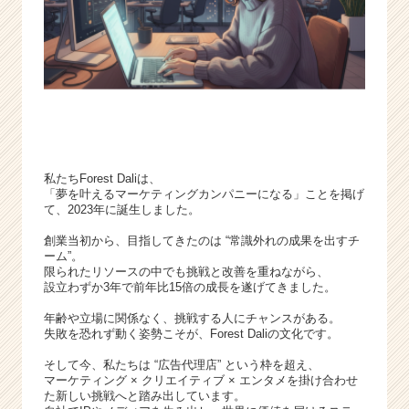
ー・
成
長
企
業
か
ら
ス
カ
私たちForest Daliは、
ウ
「夢を叶えるマーケティングカンパニーになる」ことを掲げ
ト
て、2023年に誕生しました。
が
届
創業当初から、目指してきたのは “常識外れの成果を出すチ
ーム”。
く
限られたリソースの中でも挑戦と改善を重ねながら、
就
設立わずか3年で前年比15倍の成長を遂げてきました。
活
サ
年齢や立場に関係なく、挑戦する人にチャンスがある。
失敗を恐れず動く姿勢こそが、Forest Daliの文化です。
イ
ト
そして今、私たちは “広告代理店” という枠を超え、
チ
マーケティング × クリエイティブ × エンタメを掛け合わせ
ア
た新しい挑戦へと踏み出しています。