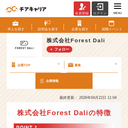
MENU
会員登録
ログイン
株
式
会
求人を
探す
説明会を
探す
企業を
探す
就職
イベント
社
F
株式会社Forest Dali
o
＋ フォロー
r
e
s
>
>
企業TOP
募集
t
D
企業情報
a
l
i
最終更新： 2026年04月22日 11:04
の
会
株式会社Forest Daliの特徴
社
情
報
POINT 1