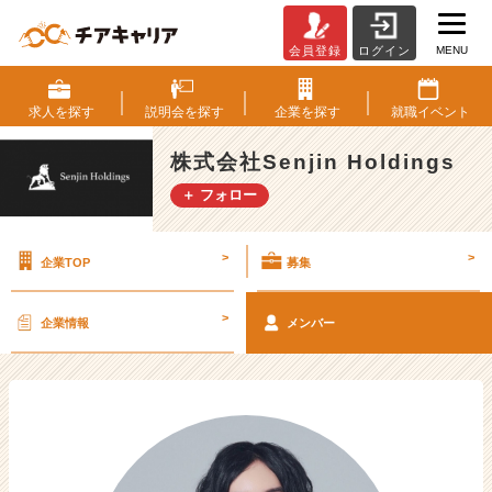
MENU
会員登録
ログイン
ベ
ン
チ
求人を
探す
説明会を
探す
企業を
探す
就職
イベント
ャ
ー・
株式会社Senjin Holdings
成
＋ フォロー
長
企
業
>
>
企業TOP
募集
か
ら
ス
>
企業情報
メンバー
カ
ウ
ト
が
届
く
就