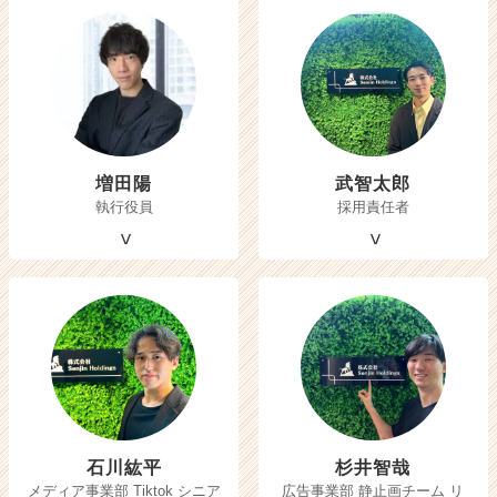
増田陽
武智太郎
執行役員
採用責任者
石川紘平
杉井智哉
メディア事業部 Tiktok シニア
広告事業部 静止画チーム リ