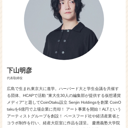
活
サ
イ
ト
チ
ア
キ
ャ
リ
ア
（C
h
下山明彦
e
代表取締役
e
r
広島で生まれ東京大に進学。ハーバード大と学生会議を共催す
C
る団体、HCAPで活動 "東大生30人の編集部が提供する仮想通貨
a
メディア"と題してCoinOtaku設立 Senjin Holdingsを創業 CoinO
r
takuを6億円で上場企業に売却！ アート事業を開始！ALTという
e
e
アーティストグループを創設！ ベースフード社や経済産業省と
r）
コラボ制作を行い、経産大臣室に作品を謹呈。 慶應義塾大学院