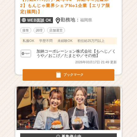
2】もんじゃ業界シェアNo1企業【エリア限
定(福岡)】
勤務地：
福岡県
WEB面談 OK
接客
調理
店舗運営
私服OK
学歴不問
未経験OK
初任給25万円以上
加納コーポレーション株式会社【もへじ／く
うや／おこげ／たまとや／その他】
2026年03月17日 21:49 更新
ブックマーク
募集停止中