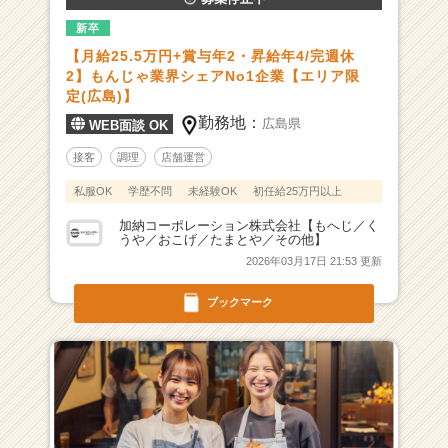
新卒
【月給25.5万円+賞与年2・昇給年4/完週休
2】もんじゃ業界シェアNo1企業【エリア限
定(広島)】
勤務地：
広島県
WEB面談 OK
接客
調理
店舗運営
私服OK
学歴不問
未経験OK
初任給25万円以上
加納コーポレーション株式会社【もへじ／く
うや／おこげ／たまとや／その他】
2026年03月17日 21:53 更新
ブックマーク