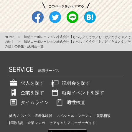
このページをシェアする
HOME
＞
加納コーポレーション株式会社【もへじ／くうや／おこげ／たまとや／そ
の他】
＞
加納コーポレーション株式会社【もへじ／くうや／おこげ／たまとや／そ
の他】の募集・説明会一覧
SERVICE
就職サービス
求人を探す
説明会を探す
企業を探す
就職イベントを探す
タイムライン
適性検査
就活ノウハウ
選考体験談
スペシャルコンテンツ
就活相談
転職相談
企業マンガ
チアキャリアユーザーガイド