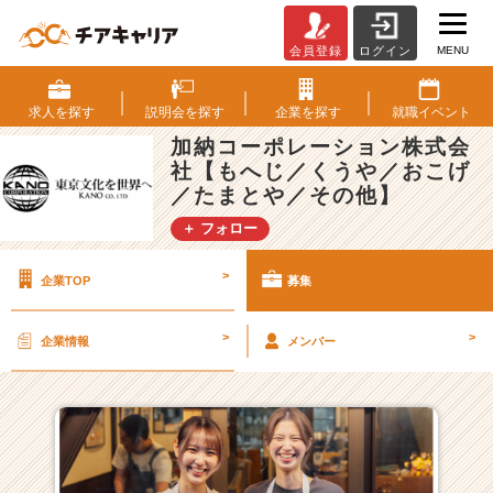
MENU
会員登録
ログイン
加
納
コ
求人を
探す
説明会を
探す
企業を
探す
就職
イベント
ー
加納コーポレーション株式会
ポ
社【もへじ／くうや／おこげ
レ
／たまとや／その他】
ー
シ
＋ フォロー
ョ
ン
>
企業TOP
募集
株
式
会
>
>
企業情報
メンバー
社
【も
へ
じ
／
く