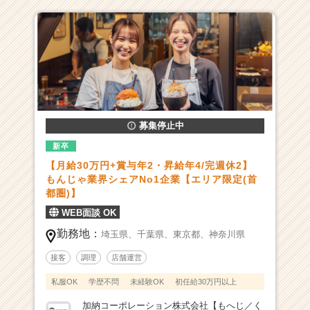
-
【月
給
3
0
万
円】
【昇
募集停止中
給
年
新卒
4
【月給30万円+賞与年2・昇給年4/完週休2】
回】
もんじゃ業界シェアNo1企業【エリア限定(首
【賞
都圏)】
与
WEB面談 OK
年
2
勤務地：
埼玉県、
千葉県、
東京都、
神奈川県
回】
接客
調理
店舗運営
挑
戦
私服OK
学歴不問
未経験OK
初任給30万円以上
×
裁
加納コーポレーション株式会社【もへじ／く