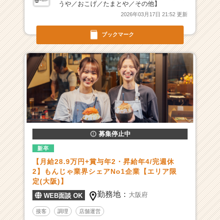
うや／おこげ／たまとや／その他】
量
2026年03月17日 21:52 更新
で、
圧
ブックマーク
倒
的
×
最
速
で
成
長
で
き
募集停止中
る
新卒
フ
ィ
【月給28.9万円+賞与年2・昇給年4/完週休
ー
2】もんじゃ業界シェアNo1企業【エリア限
ル
定(大阪)】
ド
勤務地：
大阪府
WEB面談 OK
が
こ
接客
調理
店舗運営