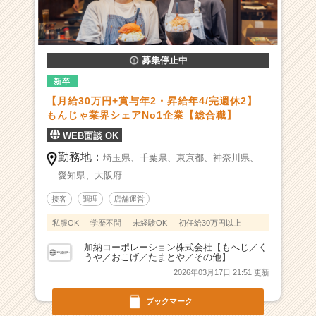
う
や
／
お
募集停止中
こ
げ
新卒
／
【月給30万円+賞与年2・昇給年4/完週休2】
た
もんじゃ業界シェアNo1企業【総合職】
ま
WEB面談 OK
と
や
勤務地：
埼玉県、
千葉県、
東京都、
神奈川県、
／
愛知県、
大阪府
そ
の
接客
調理
店舗運営
他】
私服OK
学歴不問
未経験OK
初任給30万円以上
の
採
加納コーポレーション株式会社【もへじ／く
用/
うや／おこげ／たまとや／その他】
求
2026年03月17日 21:51 更新
人
一
ブックマーク
覧