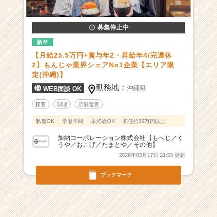
募集停止中
新卒
【月給25.5万円+賞与年2・昇給年4/完週休
2】もんじゃ業界シェアNo1企業【エリア限
定(沖縄)】
勤務地：
沖縄県
WEB面談 OK
接客
調理
店舗運営
私服OK
学歴不問
未経験OK
初任給25万円以上
加納コーポレーション株式会社【もへじ／く
うや／おこげ／たまとや／その他】
2026年03月17日 21:53 更新
ブックマーク