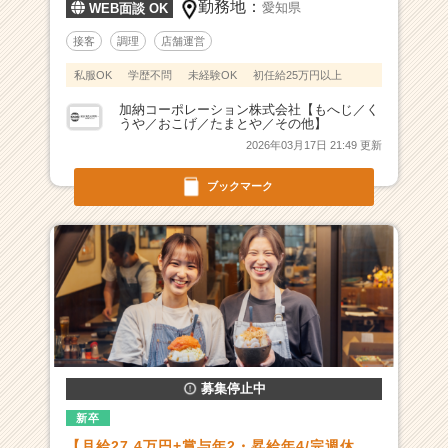
勤務地：
愛知県
WEB面談 OK
活
サ
接客
調理
店舗運営
イ
私服OK
学歴不問
未経験OK
初任給25万円以上
ト
チ
加納コーポレーション株式会社【もへじ／く
ア
うや／おこげ／たまとや／その他】
キ
2026年03月17日 21:49 更新
ャ
リ
ブックマーク
ア
（C
h
e
e
r
C
a
r
募集停止中
e
e
新卒
r）
【月給27.4万円+賞与年2・昇給年4/完週休