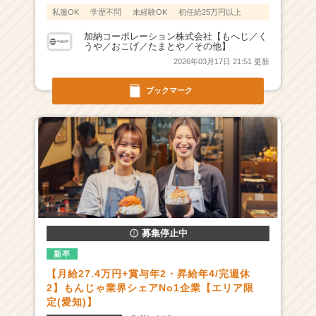
こ
私服OK
学歴不問
未経験OK
初任給25万円以上
に
|
加納コーポレーション株式会社【もへじ／く
うや／おこげ／たまとや／その他】
ベ
2026年03月17日 21:51 更新
ン
チ
ブックマーク
ャ
ー・
成
長
企
業
か
ら
ス
カ
募集停止中
ウ
ト
新卒
が
【月給27.4万円+賞与年2・昇給年4/完週休
届
2】もんじゃ業界シェアNo1企業【エリア限
く
定(愛知)】
就