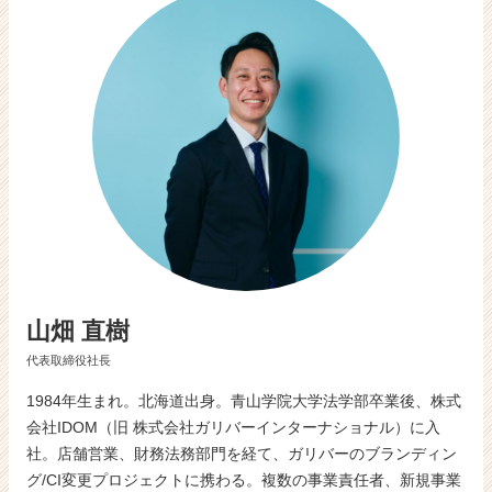
活
サ
イ
ト
チ
ア
キ
ャ
リ
ア
（C
h
e
e
山畑 直樹
r
C
代表取締役社長
a
r
1984年生まれ。北海道出身。青山学院大学法学部卒業後、株式
e
会社IDOM（旧 株式会社ガリバーインターナショナル）に入
e
社。店舗営業、財務法務部門を経て、ガリバーのブランディン
r）
グ/CI変更プロジェクトに携わる。複数の事業責任者、新規事業