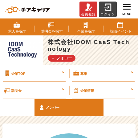
MENU
会員登録
ログイン
ベ
ン
チ
求人を
探す
説明会を
探す
企業を
探す
就職
イベント
ャ
株式会社IDOM CaaS Tech
ー・
nology
成
長
＋ フォロー
企
業
>
>
企業TOP
募集
か
ら
ス
>
>
説明会
企業情報
カ
ウ
ト
メンバー
が
届
く
就