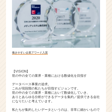
|
ベ
ン
チ
ャ
ー・
成
長
企
業
働きやすい企業アワード入賞
か
ら
ス
カ
【VISION】
世の中の全ての業界・業種における数値化を目指す
ウ
ト
データベース事業の追求。
が
これが現段階の私たちが目指すビジョンです。
届
世の中の全ての業界・業種において数値化していき、
ありとあらゆる分析ができるデータを集約／提供できる会社
く
になりたいと考えています。
就
活
私たちが集約したいデータというのは、非常に細かいもので