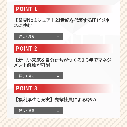
界
一
POINT 1
ル
ー
【業界No.1シェア】21世紀を代表するITビジネ
ル
スに挑む
の
詳しく見る
少
な
POINT 2
い
会
【新しい未来を自分たちがつくる】3年でマネジ
社】
メント経験が可能
業
界
詳しく見る
N
o.
POINT 3
1
の
【福利厚生も充実】先輩社員によるQ&A
ビ
ッ
詳しく見る
ク
デ
ー