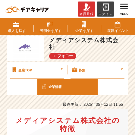
MENU
会員登録
ログイン
メ
デ
ィ
求人を
探す
説明会を
探す
企業を
探す
就職
イベント
ア
メディアシステム株式会
シ
社
ス
テ
＋ フォロー
ム
株
>
>
企業TOP
募集
式
会
社
企業情報
の
会
最終更新： 2026年05月12日 11:55
社
情
報
メディアシステム株式会社の
-
特徴
【世