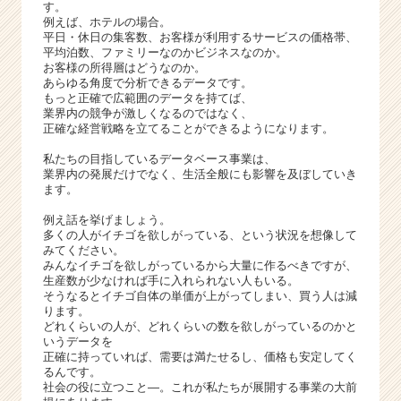
サ
す。
例えば、ホテルの場合。
イ
平日・休日の集客数、お客様が利用するサービスの価格帯、
ト
平均泊数、ファミリーなのかビジネスなのか。
チ
お客様の所得層はどうなのか。
ア
あらゆる角度で分析できるデータです。
キ
もっと正確で広範囲のデータを持てば、
業界内の競争が激しくなるのではなく、
ャ
正確な経営戦略を立てることができるようになります。
リ
ア
私たちの目指しているデータベース事業は、
（C
業界内の発展だけでなく、生活全般にも影響を及ぼしていき
ます。
h
e
例え話を挙げましょう。
e
多くの人がイチゴを欲しがっている、という状況を想像して
r
みてください。
みんなイチゴを欲しがっているから大量に作るべきですが、
C
生産数が少なければ手に入れられない人もいる。
a
そうなるとイチゴ自体の単価が上がってしまい、買う人は減
r
ります。
e
どれくらいの人が、どれくらいの数を欲しがっているのかと
いうデータを
e
正確に持っていれば、需要は満たせるし、価格も安定してく
r）
るんです。
社会の役に立つこと―。これが私たちが展開する事業の大前