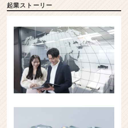
起業ストーリー
タ
を
わ
ず
か
6
年
で
成
功
さ
せ
た
急
成
長
ベ
ン
チ
ャ
ー