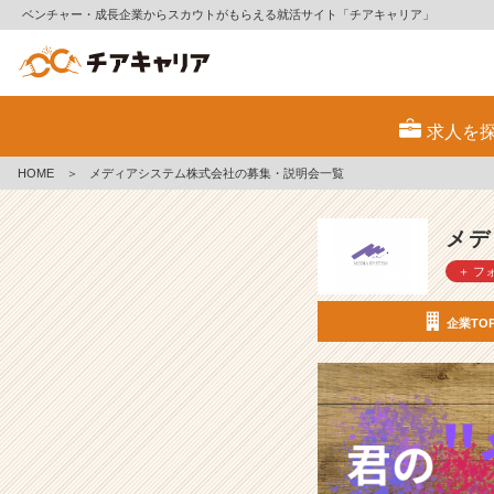
ベンチャー・成長企業からスカウトがもらえる就活サイト「チアキャリア」
メ
デ
求人を
ィ
ア
HOME
＞
メディアシステム株式会社の募集・説明会一覧
シ
ス
テ
メデ
ム
＋ フ
株
式
会
企業TO
社
の
採
用/
求
人
-