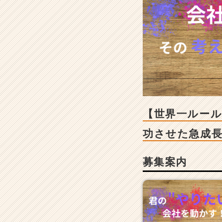
【世
界
一
ル
ー
ル
の
少
な
い
会
【世界一ルール
社】
業
功させた急成
界
N
募集案内
o.
1
の
ビ
ッ
ク