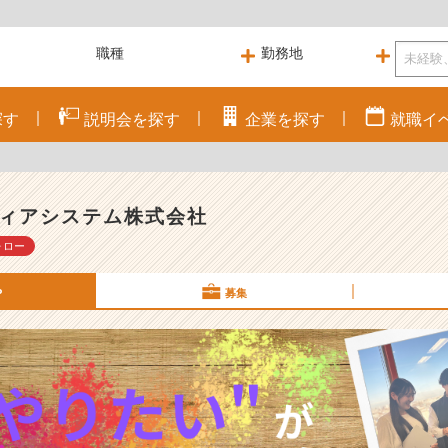
探す
説明会を
探す
企業を
探す
就職
イ
ィアシステム株式会社
ォロー
P
募集