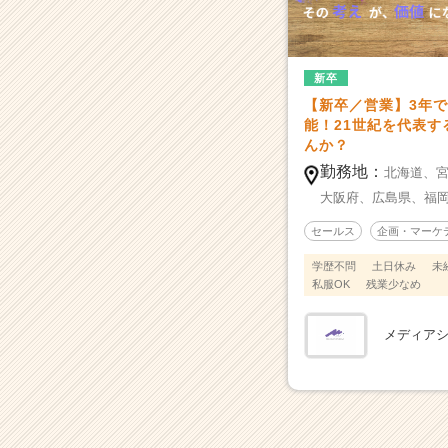
デ
ー
タ
を
新卒
わ
【新卒／営業】3年
ず
能！21世紀を代表す
か
んか？
6
勤務地：
年
北海道、
で
大阪府、
広島県、
福
成
セールス
企画・マーケ
功
さ
学歴不問
土日休み
未
せ
私服OK
残業少なめ
た
急
メディア
成
長
ベ
ン
チ
ャ