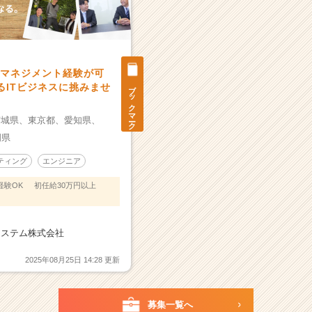
でマネジメント経験が可
ブックマーク
るITビジネスに挑みませ
宮城県、
東京都、
愛知県、
岡県
ティング
エンジニア
経験OK
初任給30万円以上
システム株式会社
2025年08月25日 14:28 更新
募集一覧へ