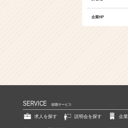
活
サ
イ
企業HP
ト
チ
ア
キ
ャ
リ
ア
（C
h
e
e
r
C
a
SERVICE
就職サービス
r
e
求人を探す
説明会を探す
企業
e
r）