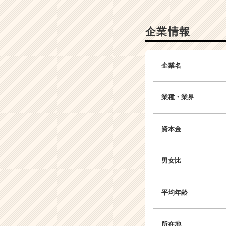
ー
|
企業情報
ベ
ン
チ
ャ
企業名
ー・
成
長
業種・業界
企
業
か
資本金
ら
ス
カ
男女比
ウ
ト
が
平均年齢
届
く
就
所在地