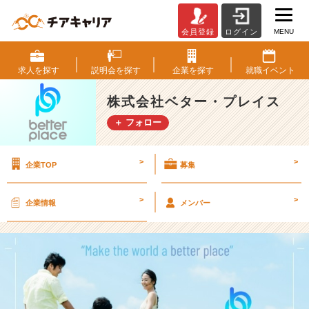
MENU
会員登録
ログイン
東
京
大
求人を
探す
説明会を
探す
企業を
探す
就職
イベント
学
と
株式会社ベター・プレイス
共
＋ フォロー
同
研
究
>
>
企業TOP
募集
｜
保
育
>
>
企業情報
メンバー
士
の
離
職
プ
ロ
セ