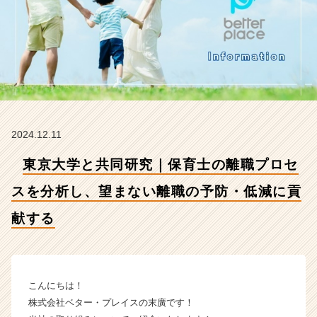
ス
を
分
析
し、
望
ま
な
い
2024.12.11
離
職
東京大学と共同研究｜保育士の離職プロセ
の
予
スを分析し、望まない離職の予防・低減に貢
防・
低
献する
減
に
貢
献
こんにちは！
す
る
株式会社ベター・プレイスの末廣です！
【株