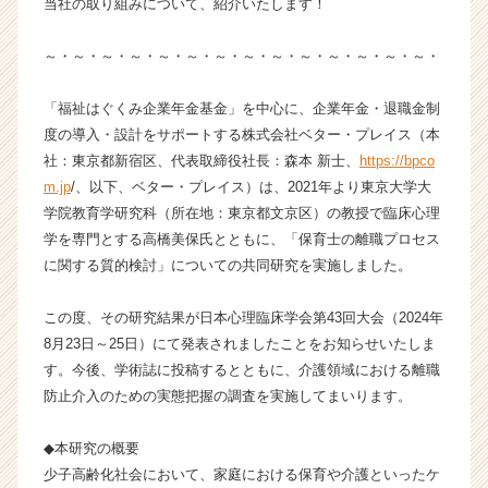
当社の取り組みについて、紹介いたします！
式
会
～・～・～・～・～・～・～・～・～・～・～・～・～・～・
社
ベ
「福祉はぐくみ企業年金基金」を中心に、企業年金・退職金制
タ
度の導入・設計をサポートする株式会社ベター・プレイス（本
ー・
プ
社：東京都新宿区、代表取締役社長：森本 新士、
https://bpco
レ
m.jp
/、以下、ベター・プレイス）は、2021年より東京大学大
イ
学院教育学研究科（所在地：東京都文京区）の教授で臨床心理
ス
学を専門とする高橋美保氏とともに、「保育士の離職プロセス
の
に関する質的検討」についての共同研究を実施しました。
タ
イ
この度、その研究結果が日本心理臨床学会第43回大会（2024年
ム
ラ
8月23日～25日）にて発表されましたことをお知らせいたしま
イ
す。今後、学術誌に投稿するとともに、介護領域における離職
ン】
防止介入のための実態把握の調査を実施してまいります。
|
ベ
◆本研究の概要
ン
少子高齢化社会において、家庭における保育や介護といったケ
チ