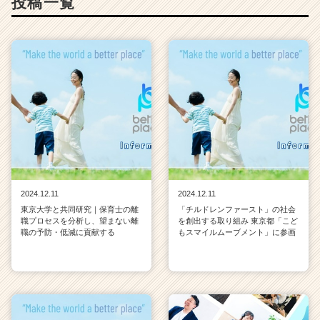
投稿一覧
2024.12.11
2024.12.11
東京大学と共同研究｜保育士の離
「チルドレンファースト」の社会
職プロセスを分析し、望まない離
を創出する取り組み 東京都「こど
職の予防・低減に貢献する
もスマイルムーブメント」に参画