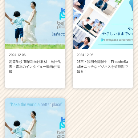
2024.12.06
2024.12.06
高等学校 商業科向け教材｜当社代
26卒・説明会開催中｜Fintech×Sa
表・森本のインタビュー動画が掲
aS★ニッチなビジネスを短時間で
載
知る！