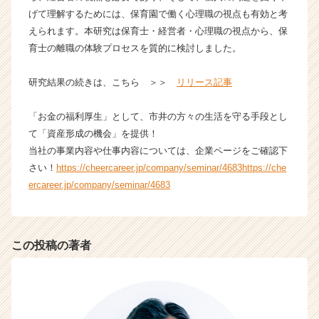
ア
げて理解するためには、保育園で働く心理職の視点も有効と考
キ
えられます。本研究は保育士・経営者・心理職の視点から、保
ャ
育士の離職の体験プロセスを質的に検討しました。
リ
ア
（C
研究結果の続きは、こちら ＞＞
リリース記事
h
e
「お金の福利厚生」として、市井の方々の生活を守る手段とし
e
て「資産形成の機会」を提供！
r
当社の事業内容や仕事内容については、企業ページをご確認下
C
さい！
https://cheercareer.jp/company/seminar/4683
https://che
a
r
ercareer.jp/company/seminar/4683
e
e
r）
この投稿の著者