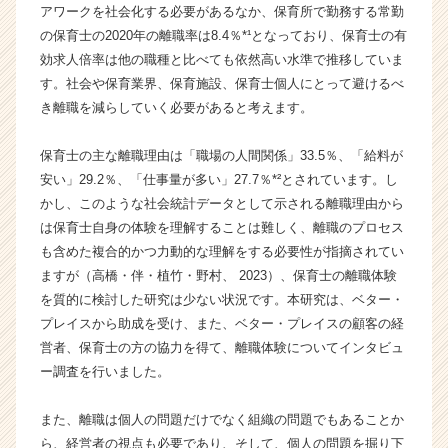
アワークを社会化する必要があるなか、保育所で勤務する常勤
ャ
ー・
の保育士の2020年の離職率は8.4％*¹となっており、保育士の有
成
効求人倍率は他の職種と比べても依然高い水準で推移していま
長
す。社会や保育業界、保育施設、保育士個人にとって避けるべ
企
き離職を減らしていく必要があると考えます。
業
か
保育士の主な離職理由は「職場の人間関係」33.5％、「給料が
ら
安い」29.2％、「仕事量が多い」27.7％*²とされています。し
ス
カ
かし、このような社会統計データとして示される離職理由から
ウ
は保育士自身の体験を理解することは難しく、離職のプロセス
ト
も含めた複合的かつ力動的な理解をする必要性が指摘されてい
が
ますが（高橋・伴・植竹・野村、 2023）、保育士の離職体験
届
を質的に検討した研究は少ない状況です。本研究は、ベター・
く
プレイスから助成を受け、また、ベター・プレイスの顧客の経
就
営者、保育士の方の協力を得て、離職体験についてインタビュ
活
サ
ー調査を行いました。
イ
ト
また、離職は個人の問題だけでなく組織の問題でもあることか
チ
ら、経営者の視点も必要であり、そして、個人の問題を掘り下