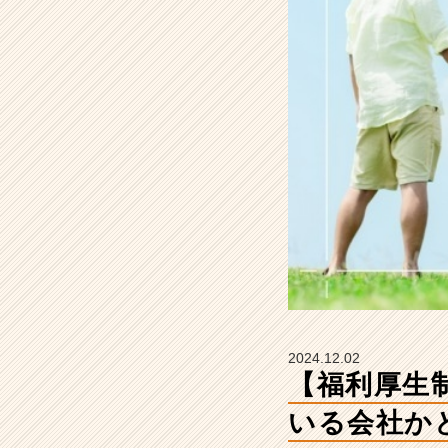
生
が
充
実
し
て
い
る
会
社
か
ど
う
か
を
重
視
2024.12.02
し
【福利厚生
ま
す
いる会社か
か？