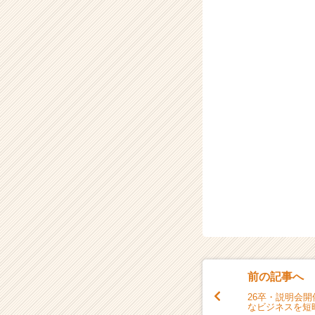
ア
キ
ャ
リ
ア
（C
h
e
e
r
C
a
r
e
e
r）
前の記事へ
26卒・説明会開催
なビジネスを短