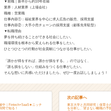
▼前職｜新卒から約10年在籍
業界：人材業界（上場会社）
職種：営業職
仕事内容①：福祉業界を中心に求人広告の販売、採用支援
仕事内容②：大手小売チェーンの採用支援（顧客先常駐型）
▼転職理由
夢を持ち続けることができる社会にしたい。
職場環境を根本から変えられる仕事をしたい。
ひとつひとつの行動が社会貢献につながる仕事がしたい。
「誰かが得をすれば、誰かが損をする。」のではなく、
「誰も損をしない」仕組みをつくる仕事がしたい。
そんな想いに共感いただけましたら、ぜひ一度お話ししましょう！
次の記事へ
中｜Fintech×SaaS★ニッチ
東京大学と共同研究｜保育士
時間で知る！
を分析し、望まない離職の予