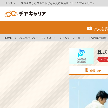
ベンチャー・成長企業からスカウトがもらえる就活サイト「チアキャリア」
【福
利
求人を
厚
生
HOME
＞
株式会社ベター・プレイス
＞
タイムライン一覧
＞
【福利厚生制度
制
度
に
株式
関
＋ フ
す
る
ア
企業TOP
ン
ケ
ー
ト】
福
利
厚