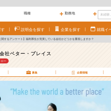
探す
説明会を
探す
企業を
探す
就職
イ
に関するアンケート】福利厚生が充実している会社かどうかを重視しますか？
会社ベター・プレイス
ォロー
募集
企業情報