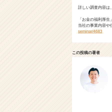
ャ
詳しい調査内容
ー・
成
「お金の福利厚生
長
当社の事業内容や
企
業
seminar/4683
か
ら
ス
カ
この投稿の著者
ウ
ト
が
届
く
就
活
サ
イ
ト
チ