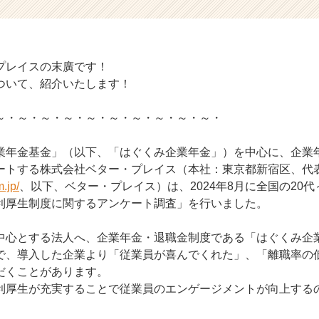
プレイスの末廣です！
ついて、紹介いたします！
～・～・～・～・～・～・～・～・～・～・
業年金基金」（以下、「はぐくみ企業年金」）を中心に、企業
ートする株式会社ベター・プレイス（本社：東京都新宿区、代
.jp/
、以下、ベター・プレイス）は、2024年8月に全国の20代
利厚生制度に関するアンケート調査」を行いました。
中心とする法人へ、企業年金・退職金制度である「はぐくみ企
で、導入した企業より「従業員が喜んでくれた」、「離職率の
だくことがあります。
利厚生が充実することで従業員のエンゲージメントが向上する