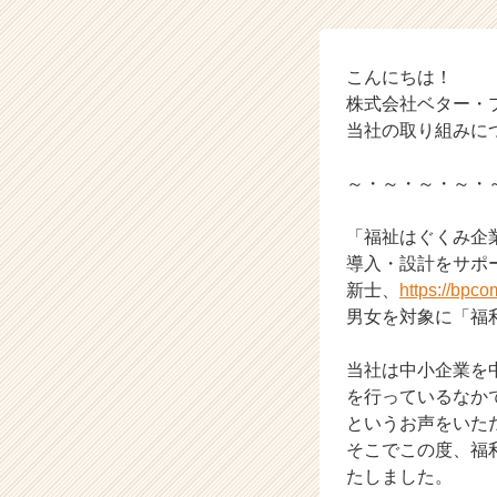
【株
式
会
社
こんにちは！
ベ
株式会社ベター・
タ
当社の取り組みに
ー・
プ
～・～・～・～・
レ
イ
「福祉はぐくみ企
ス
の
導入・設計をサポ
タ
新士、
https://bpcom
イ
男女を対象に「福
ム
ラ
当社は中小企業を
イ
を行っているなか
ン】
というお声をいた
|
ベ
そこでこの度、福
ン
たしました。
チ