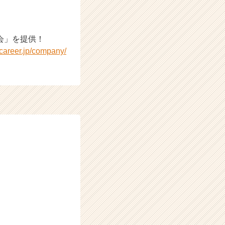
会」を提供！
rcareer.jp/company/