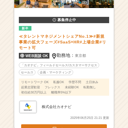
続
業
界
シ
募集停止中
ェ
新卒
ア
≪タレントマネジメントシェアNo.1≫#新規
N
事業の拡大フェーズ#SaaS×HR#上場企業#リ
o.
モート可
1】
勤務地：
新
東京都
WEB面談 OK
た
「カオナビ」フィールドセールス/カスタマーサクセス
な
セールス
企画・マーケティング
事
業
リモートワーク OK
私服OK
学歴不問
土日休み
領
起業志望歓迎
フレックス
未経験OK
転勤無し
域
初任給30万円以上
離職率5%以下
へ
挑
株式会社カオナビ
む"H
R
2025年06月25日 21:21 更新
T
e