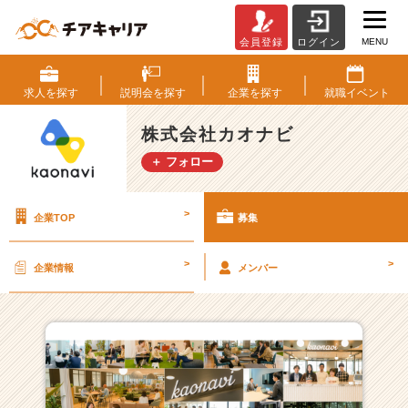
MENU
会員登録
ログイン
株
式
会
求人を
探す
説明会を
探す
企業を
探す
就職
イベント
社
カ
株式会社カオナビ
オ
＋ フォロー
ナ
ビ
の
>
企業TOP
募集
採
用/
求
>
>
企業情報
メンバー
人
一
覧
-
【8
年
連