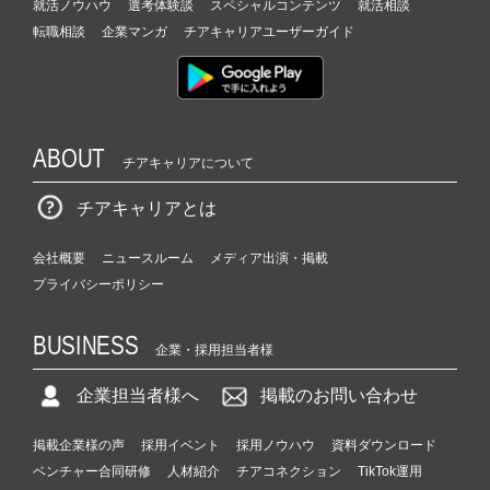
就活ノウハウ
選考体験談
スペシャルコンテンツ
就活相談
長
転職相談
企業マンガ
チアキャリアユーザーガイド
企
業
か
ら
ス
カ
ABOUT
チアキャリアについて
ウ
ト
チアキャリアとは
が
届
会社概要
ニュースルーム
メディア出演・掲載
く
プライバシーポリシー
就
活
サ
BUSINESS
企業・採用担当者様
イ
ト
企業担当者様へ
掲載のお問い合わせ
チ
ア
掲載企業様の声
採用イベント
採用ノウハウ
資料ダウンロード
キ
ベンチャー合同研修
人材紹介
チアコネクション
TikTok運用
ャ