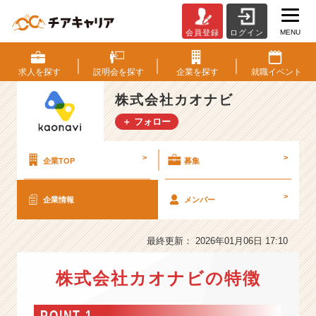
MENU
会員登録
ログイン
株
式
会
求人を
探す
説明会を
探す
企業を
探す
就職
イベント
社
カ
株式会社カオナビ
オ
＋ フォロー
ナ
ビ
の
>
>
企業TOP
募集
会
社
>
企業情報
メンバー
情
報
-
最終更新： 2026年01月06日 17:10
【8
年
株式会社カオナビの特徴
連
続
業
POINT 1