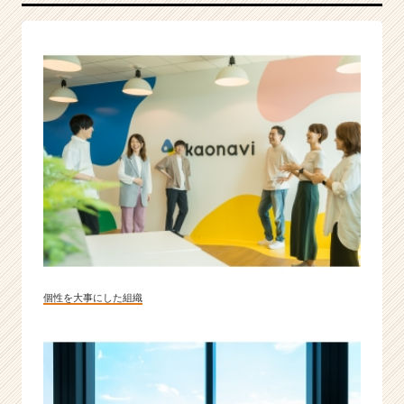
×
S
a
a
S
上
場
ベ
ン
チ
ャ
ー"
|
ベ
ン
個性を大事にした組織
チ
ャ
ー・
成
長
企