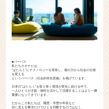
業
か
ら
ス
カ
ウ
ト
が
届
く
就
活
■パーパス
サ
私たちカオナビは、
イ
“はたらく”にテクノロジーを実装し、個の力から社会の仕様
を変える
ト
というパーパス（社会的存在意義）を掲げています。
チ
ア
日本の"はたらく"を取り巻く環境が変化し続ける中で、
キ
一人ひとりが才能・個性を活かして活躍することはより一層
ャ
重要になってきています。
リ
だからこそ私たちは、職歴・学歴や年収など
ア
目に見える事項だけでひとを判断するのではなく、