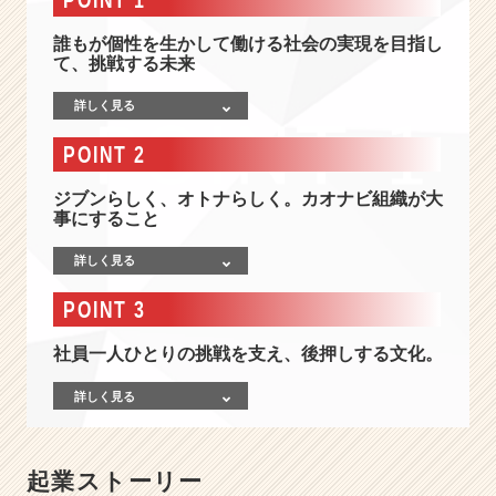
界
シ
誰もが個性を生かして働ける社会の実現を目指し
ェ
て、挑戦する未来
ア
N
詳しく見る
o.
1】
POINT 2
新
た
ジブンらしく、オトナらしく。カオナビ組織が大
な
事にすること
事
業
詳しく見る
領
POINT 3
域
へ
社員一人ひとりの挑戦を支え、後押しする文化。
挑
む"H
詳しく見る
R
T
e
c
起業ストーリー
h