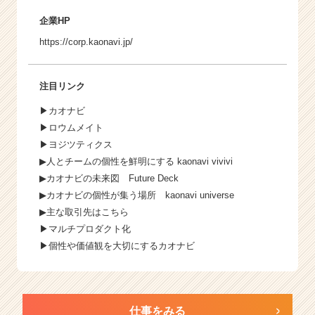
企業HP
https://corp.kaonavi.jp/
注目リンク
▶
カオナビ
▶
ロウムメイト
▶
ヨジツティクス
▶人とチームの個性を鮮明にする
kaonavi vivivi
▶カオナビの未来図
Future Deck
▶カオナビの個性が集う場所
kaonavi universe
▶主な取引先は
こちら
▶
マルチプロダクト化
▶
個性や価値観を大切にするカオナビ
仕事をみる