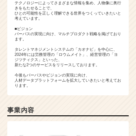
（C
テクノロジーによってさまざまな情報を集め、人物像に奥行
h
きをもたせることで、
ひとの可能性を正しく理解できる世界をつくっていきたいと
e
考えています。
e
r
■ビジョン
C
パーパスの実現に向け、マルチプロダクト戦略を掲げており
ます。
a
r
タレントマネジメントシステムの「カオナビ」を中心に、
e
2024年には労務管理の「ロウムメイト」、経営管理の「ヨ
e
ジツティクス」といった、
新たな2つのサービスをリリースしております。
r）
今後もパーパスやビジョンの実現に向け、
人材データプラットフォームを拡大していきたいと考えてお
ります。
事業内容