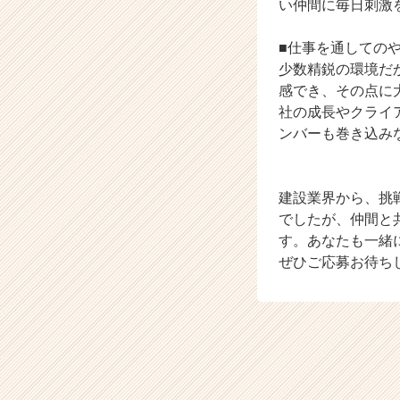
い仲間に毎日刺激
チ
ャ
■仕事を通しての
ー・
少数精鋭の環境だ
成
感でき、その点に
長
企
社の成長やクライ
業
ンバーも巻き込み
か
ら
ス
建設業界から、挑
カ
でしたが、仲間と
ウ
す。あなたも一緒
ト
が
ぜひご応募お待ち
届
く
就
活
サ
イ
ト