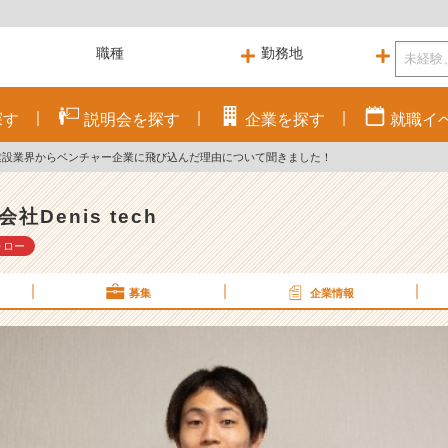
探す
説明会を
探す
企業を
探す
就職
イ
建設業界からベンチャー企業に飛び込んだ理由について聞きました！
社Denis tech
ォロー
募集
企業情報