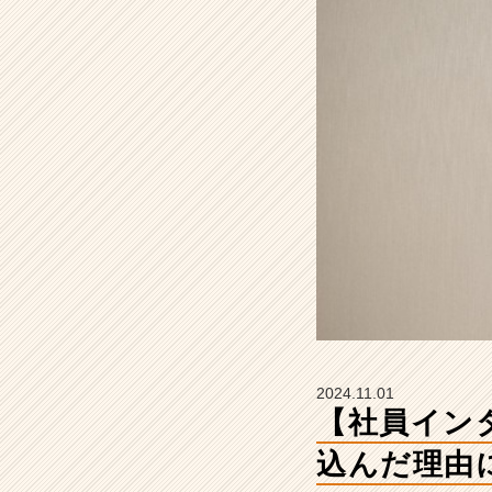
ー
企
業
に
飛
び
込
ん
だ
理
由
に
つ
い
て
聞
き
2024.11.01
ま
【社員イン
し
た！
込んだ理由
【株