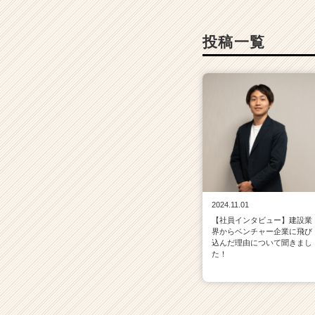
チ
ア
キ
投稿一覧
ャ
リ
ア
（C
h
e
e
r
C
a
r
2024.11.01
e
【社員インタビュー】建設業
e
界からベンチャー企業に飛び
r）
込んだ理由について聞きまし
た！