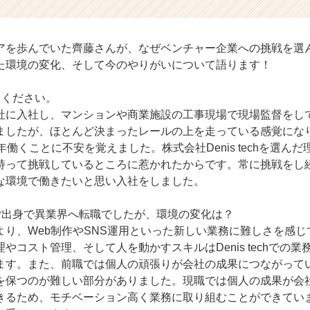
アを歩んでいた齊藤さんが、なぜベンチャー企業への挑戦を選
た環境の変化、そして今のやりがいについて語ります！
てください。
社に入社し、マンションや商業施設の工事現場で現場監督をし
ましたが、ほとんど決まったレールの上を走っている感覚にな
年働くことに不安を覚えました。株式会社Denis techを選ん
持って挑戦しているところに惹かれたからです。常に挑戦をし
な環境で働きたいと思い入社をしました。
ご出身で異業界へ転職でしたが、環境の変化は？
より、Web制作やSNS運用といった新しい業務に難しさを感
やコスト管理、そして人を動かすスキルはDenis techでの
ます。また、前職では個人の頑張りが会社の成果につながって
を保つのが難しい部分がありました。現職では個人の成果が会
きるため、モチベーション高く業務に取り組むことができてい