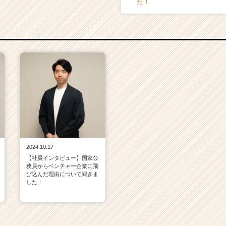
た！
2024.10.17
【社員インタビュー】国家公
務員からベンチャー企業に飛
び込んだ理由について聞きま
した！