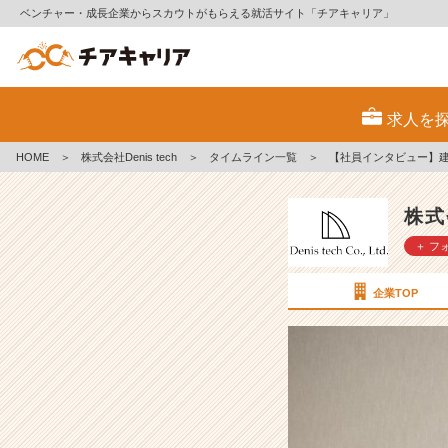
ベンチャー・成長企業からスカウトがもらえる就活サイト「チアキャリア」
【社
員
求人を
イ
ン
HOME
＞
株式会社Denis tech
＞
タイムライン一覧
＞
【社員インタビュー】
タ
ビ
ュ
株式会
ー】
＋ フ
建
設
業
企業TOP
界
か
ら
ベ
ン
チ
ャ