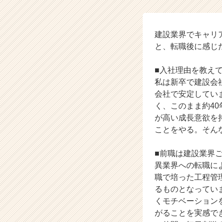
式
会
社
D
建設業界でキャリ
e
と、転職後に感じ
n
i
■入社理由を教え
s
私は新卒で建設会
t
会社で安定してい
e
く、このまま約40
c
h
が高い成長意欲を
の
ことをやる。そん
タ
イ
■前職は建設業界
ム
異業界への転職に
ラ
職で培った工程管理
イ
るものとなってい
ン】
|
くモチベーション
ベ
がることを実感で
ン