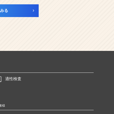
みる
適性検査
者様