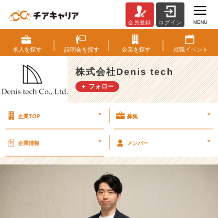
MENU
会員登録
ログイン
【社
員
イ
求人を
探す
説明会を
探す
企業を
探す
就職
イベント
ン
タ
株式会社Denis tech
ビ
＋ フォロー
ュ
ー】
国
>
>
企業TOP
募集
家
公
務
>
>
企業情報
メンバー
員
か
ら
ベ
ン
チ
ャ