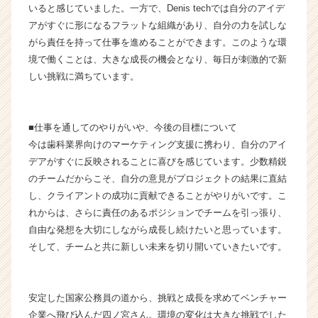
いると感じていました。一方で、Denis techでは自分のアイデ
チ
ャ
アがすぐに形になるフラットな組織があり、自分の力を試しな
ー・
がら責任を持って仕事を進めることができます。このような環
成
境で働くことは、大きな成長の機会となり、毎日が刺激的で新
長
しい挑戦に満ちています。
企
業
か
■仕事を通してのやりがいや、今後の目標について
ら
ス
今は歯科業界向けのマーケティング支援に携わり、自分のアイ
カ
デアがすぐに反映されることに喜びを感じています。少数精鋭
ウ
のチームだからこそ、自分の意見がプロジェクトの結果に直結
ト
し、クライアントの成功に貢献できることがやりがいです。こ
が
れからは、さらに責任のあるポジションでチームを引っ張り、
届
自由な発想を大切にしながら成長し続けたいと思っています。
く
そして、チームと共に新しい未来を切り開いていきたいです。
就
活
サ
イ
安定した国家公務員の道から、挑戦と成長を求めてベンチャー
ト
企業へ飛び込んだ四ノ宮さん。環境の変化は大きな挑戦でした