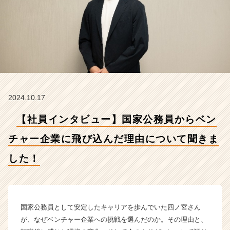
ー
企
業
に
飛
び
込
ん
だ
2024.10.17
理
由
【社員インタビュー】国家公務員からベン
に
つ
チャー企業に飛び込んだ理由について聞きま
い
て
した！
聞
き
ま
し
国家公務員として安定したキャリアを歩んでいた四ノ宮さん
た！
【株
が、なぜベンチャー企業への挑戦を選んだのか。その理由と、
式