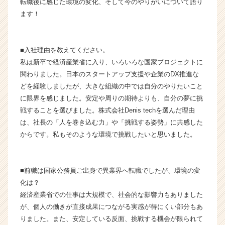
転職後に感じた環境の変化、そして今のやりがいについて語り
会
ます！
社
D
e
■入社理由を教えてください。
n
私は新卒で経済産業省に入り、いろいろな国家プロジェクトに
i
s
関わりました。日本のスタートアップ支援や企業のDX推進な
t
どを経験しましたが、大きな組織の中では自分のやりたいこと
e
に限界を感じました。安定や周りの期待よりも、自分の夢に挑
c
戦することを選びました。株式会社Denis techを選んだ理由
h
は、社長の「人を巻き込む力」や「挑戦する姿勢」に共感した
の
からです。私もそのような環境で挑戦したいと思いました。
タ
イ
ム
ラ
■前職は国家公務員ご出身で異業界へ転職でしたが、環境の変
イ
化は？
ン】
経済産業省での仕事は大規模で、社会的な影響力もありました
|
が、個人の働きが直接成果につながる実感が得にくい部分もあ
ベ
りました。また、安定している反面、挑戦する機会が限られて
ン