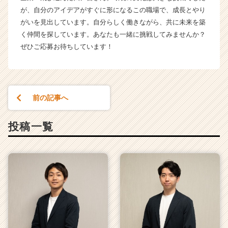
チ
が、自分のアイデアがすぐに形になるこの職場で、成長とやり
ア
がいを見出しています。自分らしく働きながら、共に未来を築
キ
く仲間を探しています。あなたも一緒に挑戦してみませんか？
ャ
リ
ぜひご応募お待ちしています！
ア
（C
h
e
前の記事へ
e
r
C
投稿一覧
a
r
e
e
r）