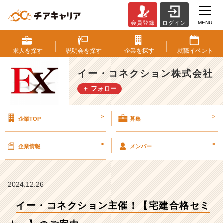
MENU
会員登録
ログイン
イ
ー・
コ
求人を
探す
説明会を
探す
企業を
探す
就職
イベント
ネ
ク
イー・コネクション株式会社
シ
＋ フォロー
ョ
ン
主
>
>
企業TOP
募集
催！
【宅
建
>
>
企業情報
メンバー
合
格
セ
ミ
2024.12.26
ナ
イー・コネクション主催！【宅建合格セミ
ー】
の