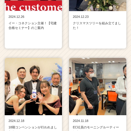
サ
イ
ト
2024.12.26
2024.12.23
チ
イー・コネクション主催！【宅建
クリスマスツリーを組み立てまし
ア
合格セミナー】のご案内
た！
キ
ャ
リ
ア
（C
h
e
e
r
C
a
r
e
e
r）
2024.12.18
2024.11.18
18期コンベンションが行われまし
EC社員のモーニングルーティー