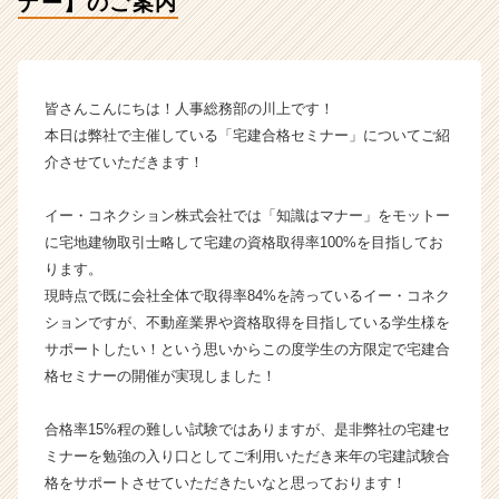
ナー】のご案内
ご
案
内
【イ
ー・
皆さんこんにちは！人事総務部の川上です！
コ
本日は弊社で主催している「宅建合格セミナー」についてご紹
ネ
介させていただきます！
ク
シ
イー・コネクション株式会社では「知識はマナー」をモットー
ョ
ン
に宅地建物取引士略して宅建の資格取得率100%を目指してお
株
ります。
式
現時点で既に会社全体で取得率84%を誇っているイー・コネク
会
ションですが、不動産業界や資格取得を目指している学生様を
社
サポートしたい！という思いからこの度学生の方限定で宅建合
の
格セミナーの開催が実現しました！
タ
イ
ム
合格率15%程の難しい試験ではありますが、是非弊社の宅建セ
ラ
ミナーを勉強の入り口としてご利用いただき来年の宅建試験合
イ
格をサポートさせていただきたいなと思っております！
ン】