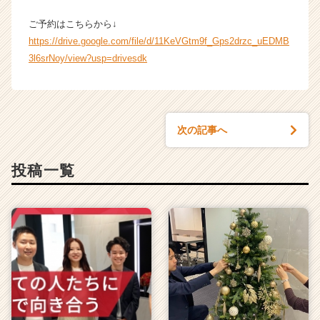
|
ご予約はこちらから↓
ベ
https://drive.google.com/file/d/11KeVGtm9f_Gps2drzc_uEDMB
ン
3l6srNoy/view?usp=drivesdk
チ
ャ
ー・
成
長
次の記事へ
企
業
か
投稿一覧
ら
ス
カ
ウ
ト
が
届
く
就
活