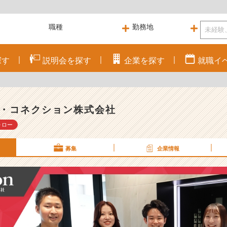
探す
説明会を
探す
企業を
探す
就職
イ
・コネクション株式会社
ォロー
募集
企業情報