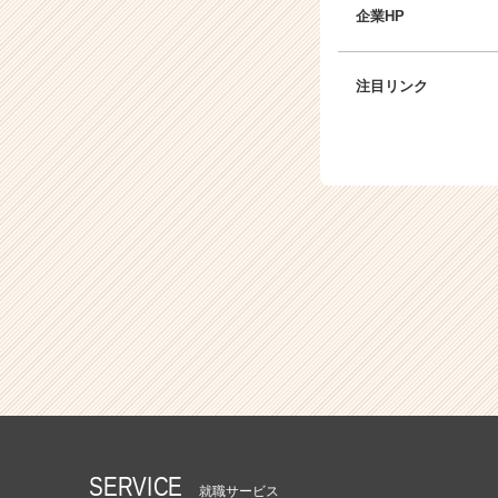
イ
企業HP
ト
チ
ア
注目リンク
キ
ャ
リ
ア
（C
h
e
e
r
C
a
r
e
e
r）
SERVICE
就職サービス