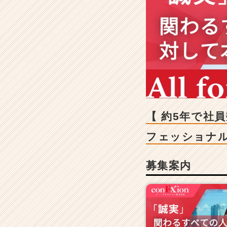
【
約
5
年
で
社
員
数
は
2
倍
【 約5年で社
】
1
フェッショナ
人
当
募集案内
た
り
の
売
上
高