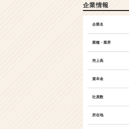
企業情報
ベ
ン
チ
ャ
企業名
ー・
成
長
業種・業界
企
業
か
売上高
ら
ス
カ
資本金
ウ
ト
が
社員数
届
く
就
所在地
活
サ