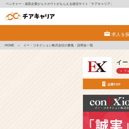
ベンチャー・成長企業からスカウトがもらえる就活サイト「チアキャリア」
イ
ー・
求人を
コ
ネ
HOME
＞
イー・コネクション株式会社の募集・説明会一覧
ク
シ
ョ
イー
ン
＋ フ
株
式
会
企業TOP
社
の
採
用/
求
人
-