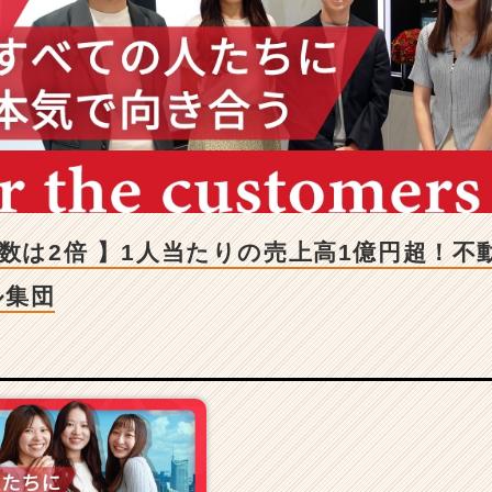
員数は2倍 】1人当たりの売上高1億円超！
ル集団