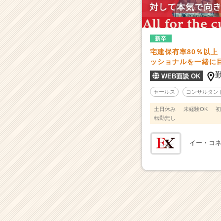
1
億
円
超！
新卒
不
宅建保有率80％以
動
ッショナルを一緒に
産
投
WEB面談 OK
資
セールス
コンサルタン
の
プ
土日休み
未経験OK
初
ロ
転勤無し
フ
ェ
イー・コ
ッ
シ
ョ
ナ
ル
集
団
|