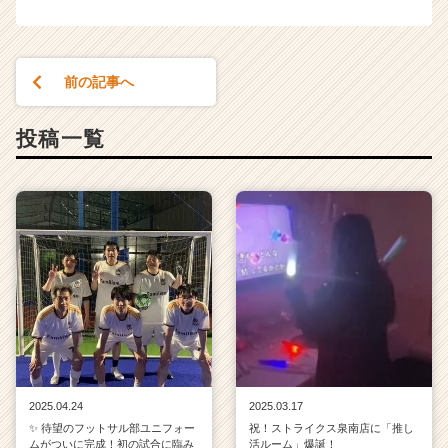
前の記事へ
投稿一覧
2025.04.24
2025.03.17
✨ 待望のフットサル部ユニフォー
祝！ストライクス泉南店に「推し
ムがついに完成！初の試合に臨み
活ルーム」爆誕！