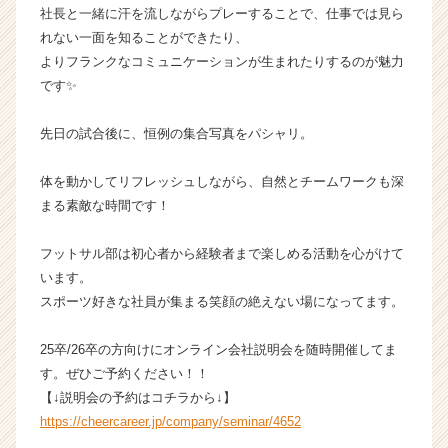
社長と一緒に汗を流しながらプレーすることで、仕事では見ら
|
れない一面を知ることができたり、
ベ
ン
よりフランクなコミュニケーションが生まれたりするのが魅力
チ
です✨
ャ
ー・
先日の試合後に、恒例の集合写真をパシャリ。
成
長
体を動かしてリフレッシュしながら、自然とチームワークも深
企
まる素敵な時間です！
業
か
ら
フットサル部は初心者から経験者まで楽しめる活動を心がけて
ス
います。
カ
スポーツ好きな社員が集まる笑顔の絶えない場になってます。
ウ
ト
25卒/26卒の方向けにオンライン会社説明会を随時開催してま
が
す。ぜひご予約ください！！
届
く
【↓説明会の予約はコチラから↓】
就
https://cheercareer.jp/company/seminar/4652
活