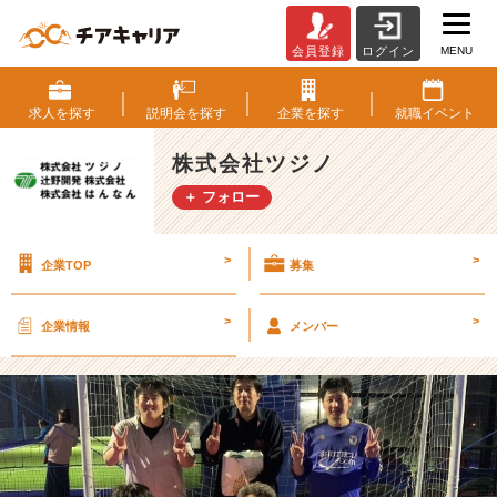
MENU
会員登録
ログイン
社
長
も
求人を
探す
説明会を
探す
企業を
探す
就職
イベント
選
手！
株式会社ツジノ
フ
＋ フォロー
ッ
ト
サ
>
>
企業TOP
募集
ル
部
で
>
>
企業情報
メンバー
み
ん
な
仲
良
く
汗