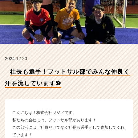
を
流
し
て
い
ま
す
⚽
【株
2024.12.20
式
会
社長も選手！フットサル部でみんな仲良く
社
ツ
汗を流しています⚽
ジ
ノ
の
タ
イ
こんにちは！株式会社ツジノです。
ム
私たちの会社には、フットサル部があります！
ラ
この部活には、社員だけでなく社長も選手として参加してくれ
イ
ています！
ン】