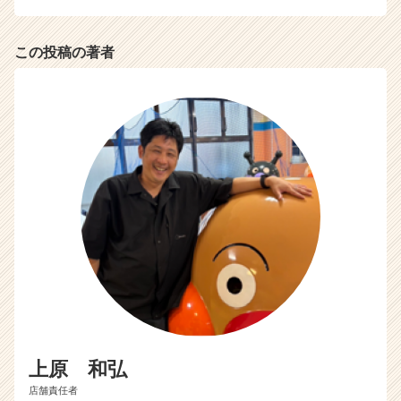
サ
イ
ト
この投稿の著者
チ
ア
キ
ャ
リ
ア
（C
h
e
e
r
C
a
r
e
e
上原 和弘
r）
店舗責任者