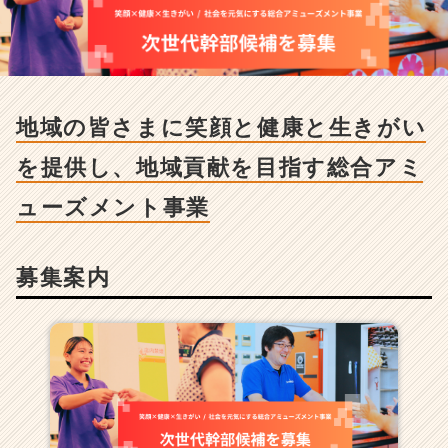
に
笑
顔
と
健
康
地域の皆さまに笑顔と健康と生きがい
と
生
を提供し、地域貢献を目指す総合アミ
き
が
ューズメント事業
い
を
提
募集案内
供
し、
地
域
貢
献
を
目
指