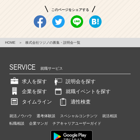
ア
（C
このページをシェアする
h
e
e
r
C
HOME
＞
株式会社ツジノの募集・説明会一覧
a
r
e
SERVICE
e
就職サービス
r）
求人を探す
説明会を探す
企業を探す
就職イベントを探す
タイムライン
適性検査
就活ノウハウ
選考体験談
スペシャルコンテンツ
就活相談
転職相談
企業マンガ
チアキャリアユーザーガイド