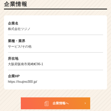
企
企業情報
業
か
ら
企業名
ス
カ
株式会社ツジノ
ウ
ト
業種・業界
が
サービス/その他
届
く
所在地
就
大阪府阪南市尾崎町86-1
活
サ
イ
企業HP
ト
https://tsujino300.jp/
チ
ア
キ
ャ
企業情報へ
リ