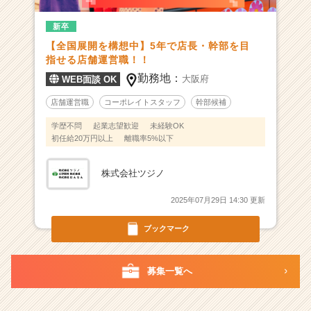
す
新卒
総
合
【全国展開を構想中】5年で店長・幹部を目
ア
指せる店舗運営職！！
ミ
勤務地：
大阪府
WEB面談 OK
ュ
ー
店舗運営職
コーポレイトスタッフ
幹部候補
ズ
学歴不問
起業志望歓迎
未経験OK
メ
初任給20万円以上
離職率5%以下
ン
ト
事
株式会社ツジノ
業
2025年07月29日 14:30 更新
|
ベ
ブックマーク
ン
チ
ャ
募集一覧へ
ー・
成
長