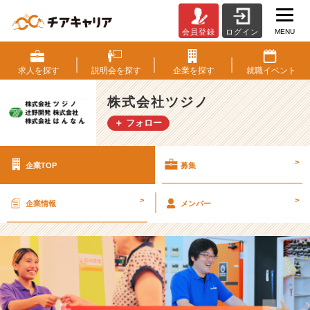
MENU
会員登録
ログイン
株
式
会
求人を
探す
説明会を
探す
企業を
探す
就職
イベント
社
ツ
株式会社ツジノ
ジ
＋ フォロー
ノ
の
採
>
企業TOP
募集
用/
求
人
>
>
企業情報
メンバー
-
地
域
の
皆
さ
ま