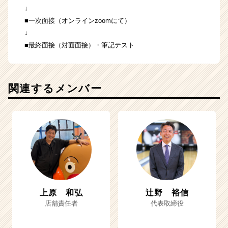
↓
■一次面接（オンラインzoomにて）
↓
■最終面接（対面面接）・筆記テスト
関連するメンバー
上原 和弘
辻野 裕信
店舗責任者
代表取締役