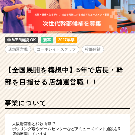
想
中】
5
年
で
店
長・
WEB面談 OK
新卒
2027年卒
幹
店舗運営職
コーポレイトスタッフ
幹部候補
部
を
目
【全国展開を構想中】5年で店長・幹
指
せ
部を目指せる店舗運営職！！
る
店
舗
事業について
運
営
職！！
|
大阪府南部と和歌山県で、
ベ
ボウリング場やゲームセンターなどアミューズメント施設を3
店舗展開しています。
ン