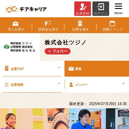
MENU
会員登録
ログイン
株
式
会
求人を
探す
説明会を
探す
企業を
探す
就職
イベント
社
ツ
株式会社ツジノ
ジ
＋ フォロー
ノ
の
採
>
企業TOP
募集
用/
求
人
>
>
企業情報
メンバー
-
【全
国
最終更新： 2025年07月29日 14:30
展
開
を
構