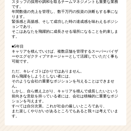
スタッフの採用や調和を取るチームマネジメントも重要な業務
です。
年間数億の売上を管理し、数千万円の投資の決断もする事にな
ります。
緊張感と高揚感、そして成功した時の達成感を味わえるポジシ
ョンであり、
そこはあなたを飛躍的に成長させる場所になることを約束しま
す。
■5年目
キャリアを積んでいけば、複数店舗を管理するスーパーバイザ
ーやエグゼクティブマネージャーとして活躍していただく事も
可能です。
ただ、キレイゴトばかりではありません。
自ら飛躍をしようとしない者には、
そのような会社の重要なポジションを与えることはできませ
ん。
しかし、自ら燃え上がり、キャリアを積んで成長したいという
前向きな意欲を持っている者には、会社は積極的に重要なポジ
ションを与えます。
すべては自分次第。これが社会の厳しいところであり、
また楽しくやりがいがあるところでもあると我々は考えていま
す。