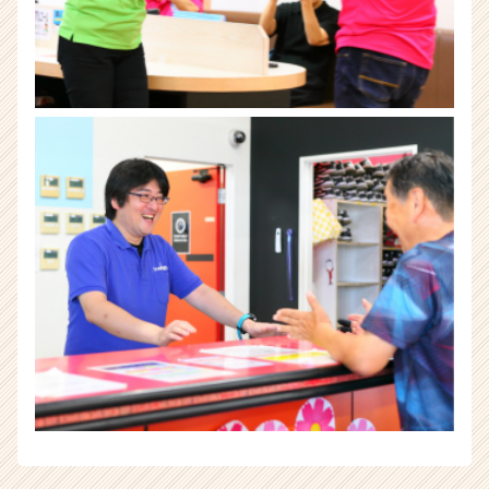
チ
ア
キ
ャ
リ
ア
（CheerCareer）