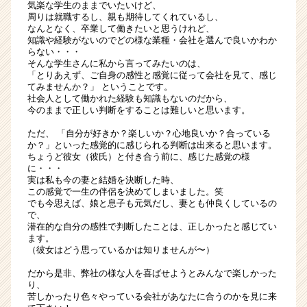
気楽な学生のままでいたいけど、
周りは就職するし、親も期待してくれているし、
なんとなく、卒業して働きたいと思うけれど、
知識や経験がないのでどの様な業種・会社を選んで良いかわか
らない・・・
そんな学生さんに私から言ってみたいのは、
「とりあえず、ご自身の感性と感覚に従って会社を見て、感じ
てみませんか？」 ということです。
社会人として働かれた経験も知識もないのだから、
今のままで正しい判断をすることは難しいと思います。
ただ、 「自分が好きか？楽しいか？心地良いか？合っている
か？」といった感覚的に感じられる判断は出来ると思います。
ちょうど彼女（彼氏）と付き合う前に、感じた感覚の様
に・・・
実は私も今の妻と結婚を決断した時、
この感覚で一生の伴侶を決めてしまいました。笑
でも今思えば、娘と息子も元気だし、妻とも仲良くしているの
で、
潜在的な自分の感性で判断したことは、正しかったと感じてい
ます。
（彼女はどう思っているかは知りませんが〜）
だから是非、弊社の様な人を喜ばせようとみんなで楽しかった
り、
苦しかったり色々やっている会社があなたに合うのかを見に来