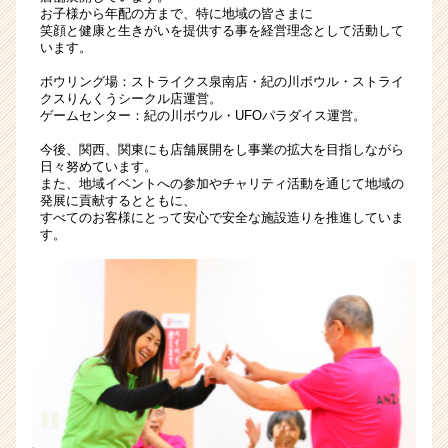
お子様から年配の方まで、特に地域の皆さまに
チ
笑顔と健康と生きがいを提供する事を経営理念として活動して
ャ
います。
ー・
成
ボウリング場：ストライクス泉南店・紀の川ボウル・ストライ
クスりんくうシークル店運営。
長
ゲームセンター：紀の川ボウル・UFOパラダイス運営。
企
業
今後、関西、関東にも店舗展開をし事業の拡大を目指しながら
か
日々努めています。
また、地域イベントへの参加やチャリティ活動を通じて地域の
ら
発展に貢献するとともに、
ス
すべてのお客様にとって安心で安全な施設造りを推進していま
カ
す。
ウ
ト
が
届
く
就
活
サ
イ
ト