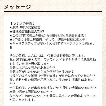
メッセージ
【 ツジノの特徴 】
★創業50年の安定経営
★健康経営優良法人2023
★この3年間で売上4億円から6億円と150％成長を達成！
★3年後には売上10億円、そして、30億を目標に拡大中！
★キャリアステップが早い！入社3年でマネジメントに携われ
る
学生の皆様、こんにちは。 代表の辻野裕信と申します。
私も30年前に夢と希望、ワクワクとドキドキを携えて就職活動
をしていた頃を思い出します。
自分にはどんな強みがあるのか？
自分は何がしたいのか？また何ができるのか？
今後どのような業種（仕事や会社）が自分に合っているのか？
良い給料や良い待遇が用意されているのか？ 将来性はあるの
か？
一生勤めることが出来る会社なのか？ 優しい先輩はいるのか？
本音で話せる同期はいるのか？
などなど、わからないことや疑問に思うことが沢山あったこと
が思い出されます。