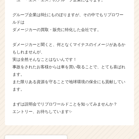
か
ら
グループ企業は8社にものぼりますが、その中でもリプロワー
ス
ルドは
カ
ダメージカーの買取・販売に特化した会社です。
ウ
ト
ダメージカーと聞くと、何となくマイナスのイメージがあるか
が
届
もしれませんが、
く
実は全然そんなことはないんです！
就
事故をされたお客様からは車を買い取ることで、とても喜ばれ
活
ます。
サ
また限りある資源を守ることで地球環境の保全にも貢献してい
イ
ます。
ト
チ
ア
まずは説明会でリプロワールドことを知ってみませんか？
キ
エントリー、お待ちしています✨
ャ
リ
ア
（C