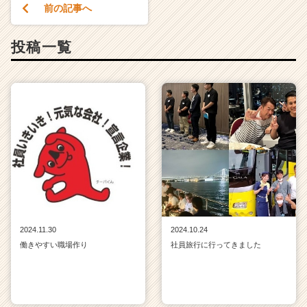
前の記事へ
h
e
e
投稿一覧
r
C
a
r
e
e
r）
2024.11.30
2024.10.24
働きやすい職場作り
社員旅行に行ってきました