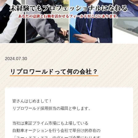
ロ
ワ
ー
ル
ド
の
タ
イ
ム
2024.07.30
ラ
イ
リプロワールドって何の会社？
ン】
|
ベ
ン
チ
皆さんはじめまして！
ャ
リプロワールド採用担当の蔵田と申します。
ー・
成
当社は東証プライム市場にも上場している
長
自動車オークションを行う会社で草分け的存在の
企
業
「ユー・エス・エス」のグループ企業になります。