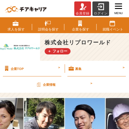
MENU
会員登録
ログイン
リ
プ
ロ
求人を
探す
説明会を
探す
企業を
探す
就職
イベント
ワ
ー
株式会社リプロワールド
ル
＋ フォロー
ド
っ
て
>
>
企業TOP
募集
何
の
会
>
企業情報
社？
【株
式
会
社
リ
プ