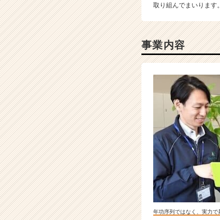
取り組んでまいります
ー・
成
長
企
事業内容
業
か
ら
ス
カ
ウ
ト
が
届
く
就
活
サ
イ
ト
チ
年功序列ではなく、実力で
ア