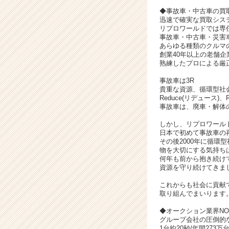
キ
◆事故車・中古車の買
ャ
迅速で確実な買取シス
リ
リプロワールドでは専
事故車・中古車・災害
ア
あらゆる種類のクルマ
（C
創業40年以上の老舗企
h
熟練したプロによる厳
e
事故車は3R
e
貴重な資源、循環型社
r
Reduce(リデュース)、
C
事故車は、廃車・解体
a
r
しかし、リプロワールド
日本で初めて事故車の再
e
その後2000年に循環
e
物を大切にする気持ち
r）
何年も前から抱き続け
資源を守り続けてきま
これからも社会に貢献
取り組んでまいります
◆オークション業界NO
グループ会社の圧倒的
1台約20秒/年間273万台