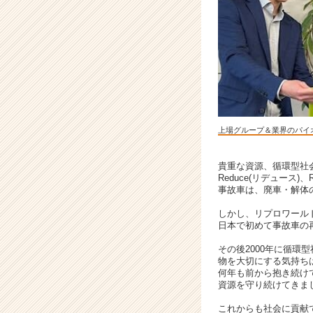
オ
ニ
ア
企
業
で、
安
定
し
上場グループ＆業界のパイ
た
キ
ャ
貴重な資源、循環型社
Reduce(リデュース)、
リ
事故車は、廃車・解体
ア
を
しかし、リプロワールド
実
日本で初めて事故車の再
現！
その後2000年に循環
|
物を大切にする気持ち
ベ
何年も前から抱き続け
ン
資源を守り続けてきま
チ
これからも社会に貢献
ャ