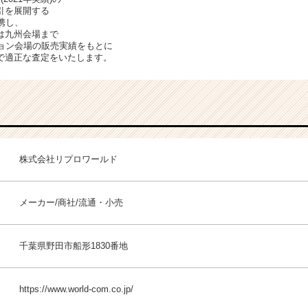
引を展開する
携し、
は九州会場まで
ション会場の販売実績をもとに
で適正な査定をいたします。
株式会社リプロワールド
メーカー/商社/流通・小売
千葉県野田市船形1830番地
https://www.world-com.co.jp/