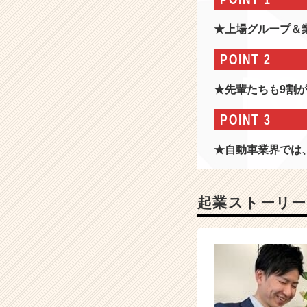
場
グ
★上場グループ＆
ル
ー
POINT 2
プ
☆
★先輩たちも9割
9
割
POINT 3
が
未
★自動車業界では
経
験
ス
タ
起業ストーリー
ー
ト！
業
界
の
パ
イ