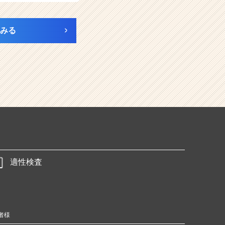
みる
適性検査
者様