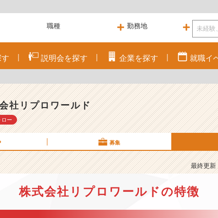
探す
説明会を
探す
企業を
探す
就職
イ
会社リプロワールド
ォロー
P
募集
最終更新： 
株式会社リプロワールドの特徴