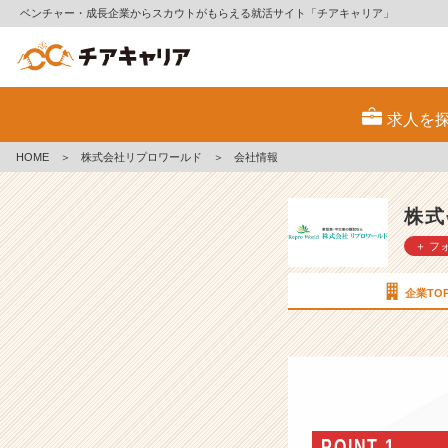
ベンチャー・成長企業からスカウトがもらえる就活サイト「チアキャリア」
株
式
求人を
会
社
HOME
＞
株式会社リプロワールド
＞
会社情報
リ
プ
ロ
株式
ワ
＋ フ
ー
ル
ド
企業TO
の
会
社
情
報
-
上
POINT 1