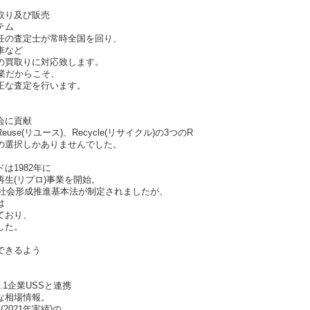
取り及び販売
テム
任の査定士が常時全国を回り、
車など
の買取りに対応致します。
業だからこそ、
正な査定を行います。
会に貢献
Reuse(リユース)、Recycle(リサイクル)の3つのR
の選択しかありませんでした。
は1982年に
生(リプロ)事業を開始。
型社会形成推進基本法が制定されましたが、
は
ており、
した。
できるよう
。
.1企業USSと連携
な相場情報。
(2021年実績)の