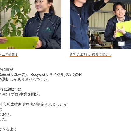
オニア企業！
業界では珍しい残業ほぼなし
会に貢献
Reuse(リユース)、Recycle(リサイクル)の3つのR
の選択しかありませんでした。
は1982年に
生(リプロ)事業を開始。
型社会形成推進基本法が制定されましたが、
は
ており、
した。
できるよう