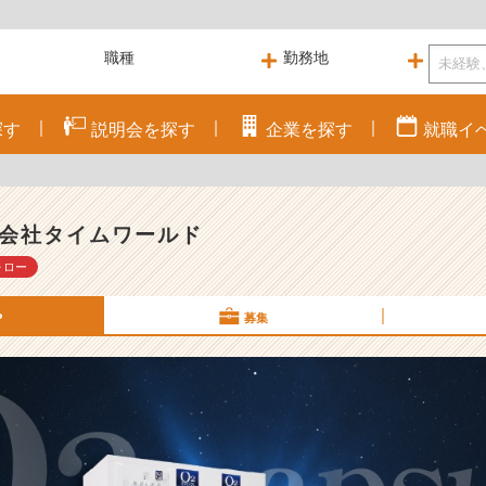
探す
説明会を
探す
企業を
探す
就職
イ
会社タイムワールド
ォロー
P
募集