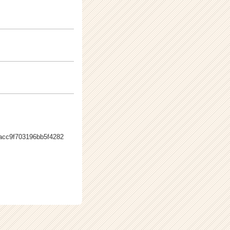
d4acc9f703196bb5f4282