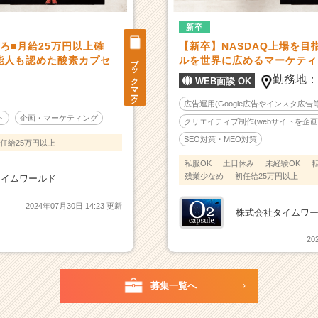
新卒
ろ■月給25万円以上確
【新卒】NASDAQ上場を目
ブックマーク
能人も認めた酸素カプセ
ルを世界に広めるマーケティ
勤務地
WEB面談 OK
広告運用(Google広告やインスタ広告等
ト
企画・マーケティング
クリエイティブ制作(webサイトを企画
SEO対策・MEO対策
任給25万円以上
私服OK
土日休み
未経験OK
残業少なめ
初任給25万円以上
タイムワールド
2024年07月30日 14:23 更新
株式会社タイムワ
20
募集一覧へ