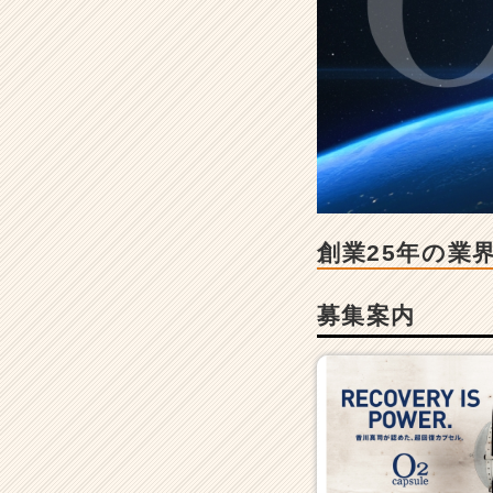
業
2
5
年
の
業
界
シ
ェ
ア
9
創業25年の業
割
の
募集案内
酸
素
カ
プ
セ
ル
メ
ー