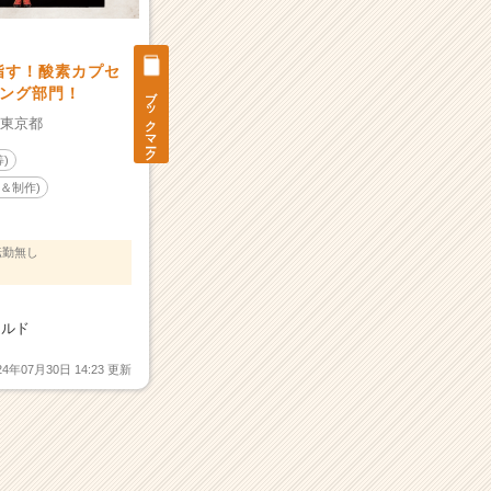
指す！酸素カプセ
ブックマーク
ング部門！
：
東京都
)
＆制作)
転勤無し
ールド
24年07月30日 14:23 更新