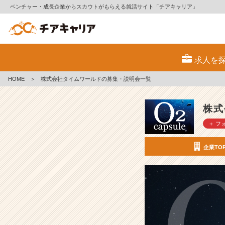
ベンチャー・成長企業からスカウトがもらえる就活サイト「チアキャリア」
株
式
求人を
会
社
HOME
＞
株式会社タイムワールドの募集・説明会一覧
タ
イ
ム
株式
ワ
＋ フ
ー
ル
ド
企業TO
の
採
用/
求
人
-
創