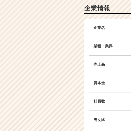
活
企業情報
サ
イ
ト
企業名
チ
ア
キ
業種・業界
ャ
リ
ア
売上高
（C
h
e
資本金
e
r
C
社員数
a
r
e
男女比
e
r）