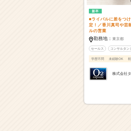
カ
ー
新卒
|
■ライバルに差をつけ
ベ
定！／香川真司や芸
ン
ルの営業
チ
ャ
勤務地：
東京都
ー・
セールス
コンサルタン
成
長
学歴不問
未経験OK
初
企
業
株式会社
か
ら
ス
カ
ウ
ト
が
届
く
就