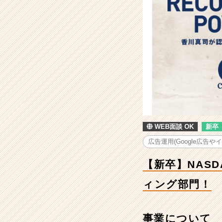
卒】
NASDAQ
上
場
を
目
指
す！
酸
素
カ
プ
WEB面談 OK
新卒
セ
ル
広告運用(Google広告や
を
世
【新卒】NAS
界
に
ィング部門！
広
め
る
事業について