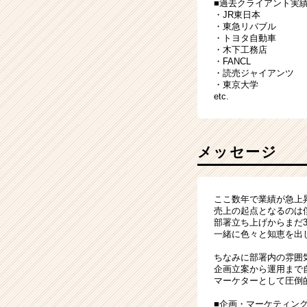
■過去クライアント実績
・JR東日本
・東急リバブル
・トヨタ自動車
・木下工務店
・FANCL
・読売ジャイアンツ
・東京大学
etc.
メッセージ
ここ数年で業績が急上
売上の起点となるのは
部署立ち上げからまだ
一緒に色々と知恵を出
ちなみに部署内の雰囲
企画立案から運用まで
マーケターとして圧倒
■企画・マーケティン