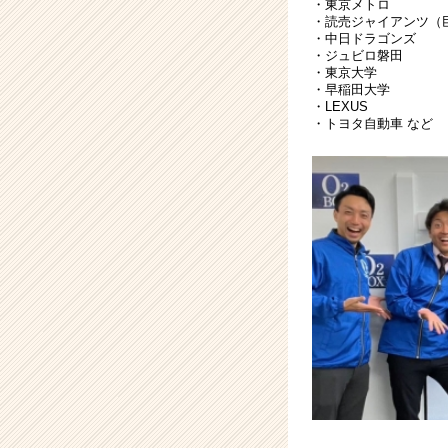
・東京メトロ
カ
・読売ジャイアンツ（
ウ
・中日ドラゴンズ
・ジュビロ磐田
ト
・東京大学
が
・早稲田大学
届
・LEXUS
く
・トヨタ自動車 など
就
活
サ
イ
ト
チ
ア
キ
ャ
リ
ア
（CheerCareer）