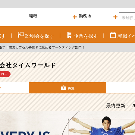
探す
説明会を
探す
企業を
探す
就職
イ
目指す！酸素カプセルを世界に広めるマーケティング部門！
会社タイムワールド
ォロー
P
募集
最終更新： 20