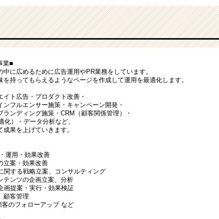
事業■
の中に広めるために広告運用やPR業務をしています。
味を持ってもらえるようなページを作成して運用を最適化します。
エイト広告・プロダクト改善・
インフルエンサー施策・キャンペーン開発・
ブランディング施策・CRM（顧客関係管理）・
最適化）・データ分析など、
て成果を上げていきます。
案・運用・効果改善
の立案・効果改善
グに関する戦略立案、コンサルティング
ンテンツの企画立案、分析
の企画提案・実行・効果検証
、顧客管理
顧客のフォローアップ など