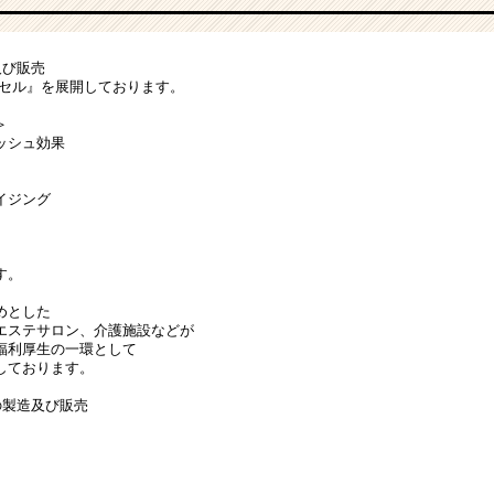
及び販売
プセル』を展開しております。
＞
ッシュ効果
イジング
す。
めとした
エステサロン、介護施設などが
福利厚生の一環として
しております。
の製造及び販売