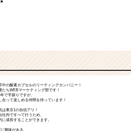
■
昇中の酸素カプセルのリーティングカンパニー！
僕たちWEBマーケティング部です！
3年で手探りですが、
し合って楽しめる仲間を待っています！
気は東京1の自信アリ！
自社内ですべて行うため、
的に成長することができます。
グに興味がある