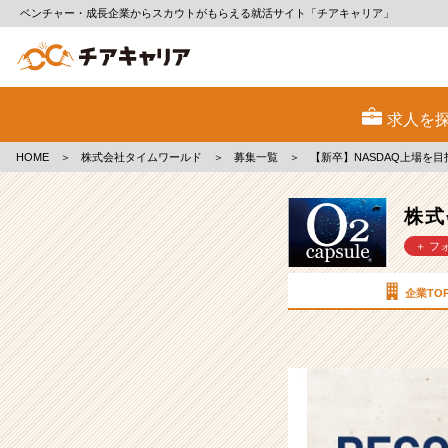
ベンチャー・成長企業からスカウトがもらえる就活サイト「チアキャリア」
株
式
求人を
会
社
HOME
＞
株式会社タイムワールド
＞
募集一覧
＞
【新卒】NASDAQ上場を
タ
イ
ム
株式
ワ
＋ フ
ー
ル
ド
企業TO
の
採
用/
求
人
-
【新