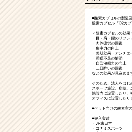
マ
ー
ケ
■酸素カプセルの製造
テ
酸素カプセル『O2カ
ィ
ン
＜酸素カプセルの効果
グ
・目・肩・腰のリフレ
・肉体疲労の回復
部
・集中力の向上
門！
・美肌効果・アンチエ
|
・睡眠不足の解消
ベ
・自己治癒力の向上
・二日酔いの回復
ン
などの効果が見込めま
チ
ャ
そのため、法人をはじ
ー・
スポーツ施設、病院、
施設内に設置したり、
成
オフィスに設置したり
長
企
■ペット向けの酸素室
業
■導入実績
か
・JR東日本
ら
・コナミスポーツ
ス