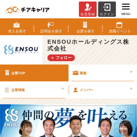
MENU
会員登録
ログイン
E
N
S
求人を
探す
説明会を
探す
企業を
探す
就職
イベント
O
ENSOUホールディングス株
U
式会社
ホ
ー
＋ フォロー
ル
デ
>
企業TOP
募集
ィ
ン
グ
>
>
企業情報
メンバー
ス
株
式
会
社
の
採