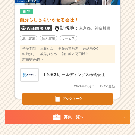
な
新卒
が
る”こ
自分らしさをいかせる会社！
と
勤務地：
東京都、
神奈川県
WEB面談 OK
で
夢
法人営業
個人営業
サービス
を“拡
学歴不問
土日休み
起業志望歓迎
未経験OK
げ
転勤無し
残業少なめ
初任給25万円以上
る”企
離職率5%以下
業
|
ENSOUホールディングス株式会社
ベ
ン
2024年12月05日 15:22 更新
チ
ャ
ブックマーク
ー・
成
長
募集一覧へ
企
業
か