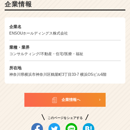
企業情報
ら
ス
カ
ウ
企業名
ト
ENSOUホールディングス株式会社
が
届
く
業種・業界
就
コンサルティング/不動産・住宅/医療・福祉
活
サ
所在地
イ
神奈川県横浜市神奈川区鶴屋町3丁目33-7 横浜OSビル6階
ト
チ
ア
キ
企業情報へ
ャ
リ
ア
このページをシェアする
（C
h