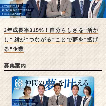
用/
求
人
-
3
年
3年成長率315%！自分らしさを“活か
成
長
し” 縁が“つながる”ことで夢を“拡げ
率
3
る”企業
1
5%！
自
募集案内
分
ら
し
さ
を“活
か
し”
縁
が“つ