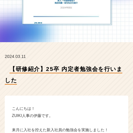
【株
式
会
社
瑞
起
の
タ
イ
2024.03.11
ム
ラ
【研修紹介】25卒 内定者勉強会を行いま
イ
ン】
した
|
ベ
ン
チ
ャ
こんにちは！
ー・
ZUIKI人事の伊藤です。
成
長
来月に入社を控えた新入社員の勉強会を実施しました！
企