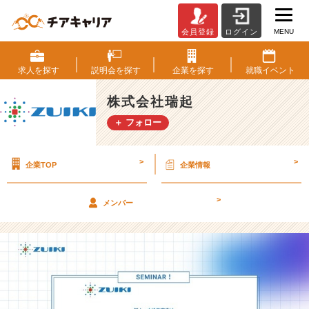
MENU
会員登録
ログイン
【研
修
紹
求人を
探す
説明会を
探す
企業を
探す
就職
イベント
介】
2
株式会社瑞起
5
＋ フォロー
卒
内
定
>
>
企業TOP
企業情報
者
勉
強
>
メンバー
会
を
行
い
ま
し
た