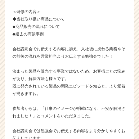
業
＜研修の内容＞
か
ら
◆当社取り扱い商品について
ス
◆商品販売の流れについて
カ
◆過去の商談事例
ウ
ト
会社説明会でお伝えする内容に加え、入社後に携わる業務やそ
が
の前後の流れを営業担当よりお伝えする勉強会でした！
届
く
就
決まった製品を販売する事業ではないため、お客様ごとの悩み
活
があり、解決方法も様々です。
サ
既に発売されている製品の開発エピソードを知ると、より愛着
イ
が湧きますね。
ト
チ
参加者からは、「仕事のイメージが明確になり、不安が解消さ
ア
れました！」とコメントをいただきました。
キ
ャ
リ
会社説明会では勉強会でお伝えする内容をより分かりやすくお
ア
伝えしています。