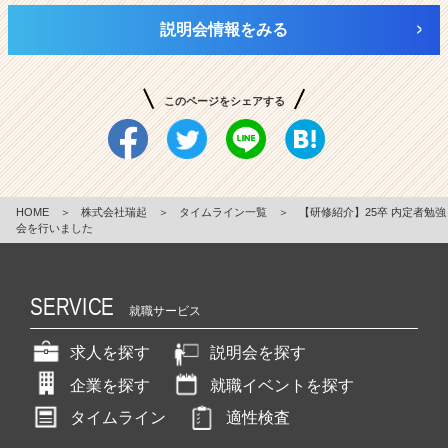
説明会情報をみる
このページをシェアする
HOME
＞
株式会社瑞起
＞
タイムライン一覧
＞
【研修紹介】25卒 内定者勉強
会を行いました
SERVICE
就職サービス
求人を探す
説明会を探す
企業を探す
就職イベントを探す
タイムライン
適性検査