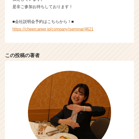
（C
是非ご参加お待ちしております！
h
e
■会社説明会予約はこちらから！■
e
https://cheercareer.jp/company/seminar/4621
r
C
a
r
この投稿の著者
e
e
r）