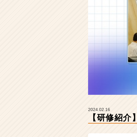
会
社
瑞
起
の
タ
イ
ム
ラ
イ
ン】
|
ベ
ン
チ
ャ
ー・
2024.02.16
成
【研修紹介
長
企
業