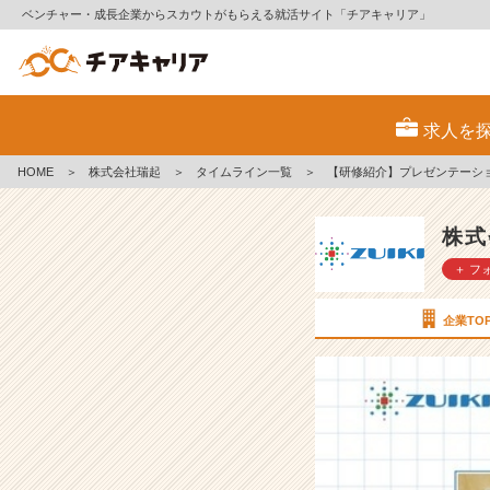
ベンチャー・成長企業からスカウトがもらえる就活サイト「チアキャリア」
【研
修
求人を
紹
介】
HOME
＞
株式会社瑞起
＞
タイムライン一覧
＞
【研修紹介】プレゼンテーシ
プ
レ
ゼ
株式
ン
＋ フ
テ
ー
シ
企業TO
ョ
ン
発
表
会
【株
式