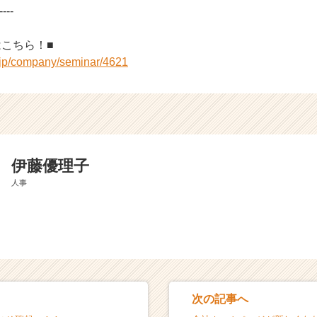
----
はこちら！■
r.jp/company/seminar/4621
伊藤優理子
人事
次の記事へ