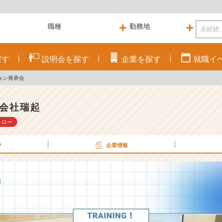
探す
説明会を
探す
企業を
探す
就職
イ
ョン発表会
会社瑞起
ォロー
P
企業情報