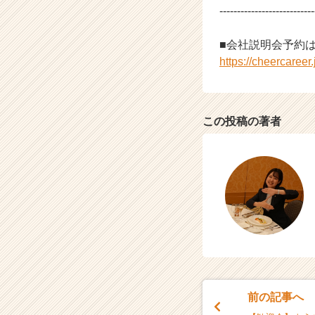
---------------------------
e
e
r
■会社説明会予約
C
https://cheercaree
a
r
e
e
この投稿の著者
r）
前の記事へ