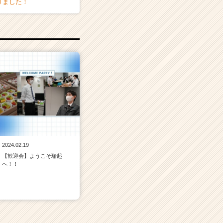
りました！
2024.02.19
【歓迎会】ようこそ瑞起
へ！！