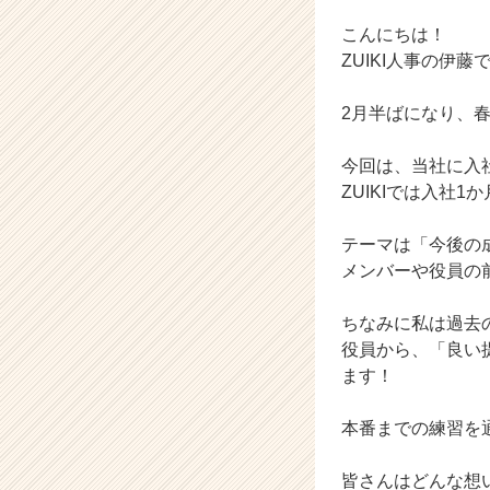
か
ら
こんにちは！
ス
ZUIKI人事の伊藤
カ
ウ
2月半ばになり、
ト
が
今回は、当社に入
届
く
ZUIKIでは入社
就
活
テーマは「今後の
サ
メンバーや役員の
イ
ト
ちなみに私は過去
チ
役員から、「良い
ア
キ
ます！
ャ
リ
本番までの練習を
ア
（C
皆さんはどんな想
h