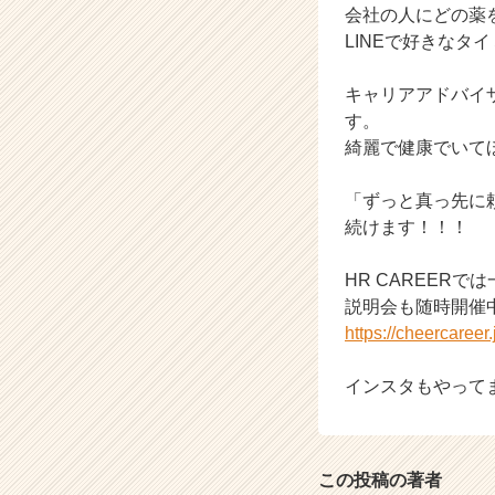
ア
会社の人にどの薬
（C
LINEで好きな
h
e
キャリアアドバイ
e
す。
r
綺麗で健康でいて
C
a
r
「ずっと真っ先に
e
続けます！！！
e
r）
HR CAREER
説明会も随時開催
https://cheercaree
インスタもやって
この投稿の著者