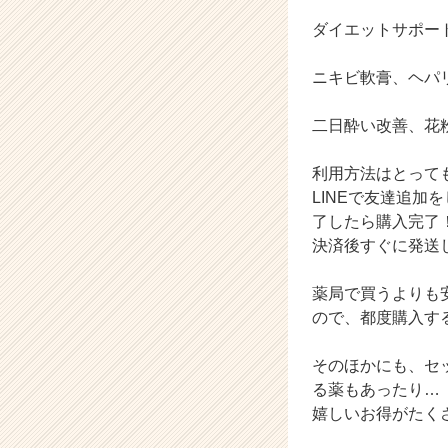
企
ダイエットサポー
業
か
ニキビ軟膏、ヘパ
ら
ス
カ
二日酔い改善、花
ウ
ト
利用方法はとって
が
LINEで友達追加
届
了したら購入完了
く
決済後すぐに発送
就
活
サ
薬局で買うよりも
イ
ので、都度購入す
ト
チ
そのほかにも、セ
ア
る薬もあったり…
キ
嬉しいお得がたくさ
ャ
リ