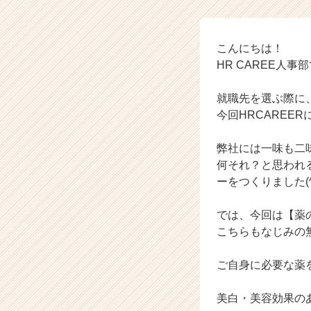
R
C
A
R
こんにちは！
E
HR CAREE人事
E
R
就職先を選ぶ際に
の
今回HRCAREE
タ
イ
弊社には一味も二
ム
ラ
何それ？と思われ
イ
ーをつくりました(^
ン】
|
では、今回は【薬
ベ
こちらもなじみの
ン
チ
ご自身に必要な薬
ャ
ー・
成
美白・美容効果の
長