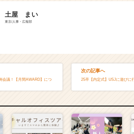
土屋 まい
東京/人事・広報部
次の記事へ
例会議！【月間AWARD】につ
25卒【内定式】USJに遊びに