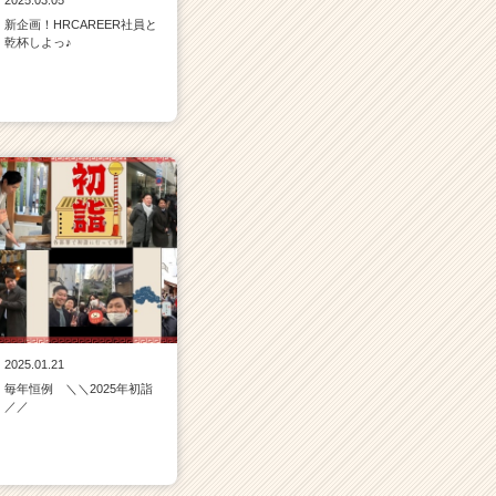
2025.03.05
新企画！HRCAREER社員と
乾杯しよっ♪
2025.01.21
毎年恒例 ＼＼2025年初詣
／／