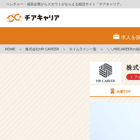
ベンチャー・成長企業からスカウトがもらえる就活サイト「チアキャリア」
＼
＼
求人を
H
R
HOME
＞
株式会社HR CAREER
＞
タイムライン一覧
＞
＼＼HRCAREE
C
A
R
株式
E
＋ フ
E
R
の
企業TOP
福
利
厚
生
を
ご
紹