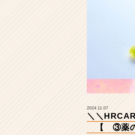
介！！
／
／
【
③
薬
の
サ
ブ
ス
ク 】
【株
2024.11.07
式
＼＼HR
会
社
【 ③薬の
H