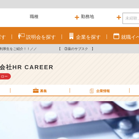
探す
説明会を
探す
企業を
探す
就職
イ
Rの福利厚生をご紹介！！／／ 【 ③薬のサブスク 】
会社HR CAREER
ォロー
募集
企業情報