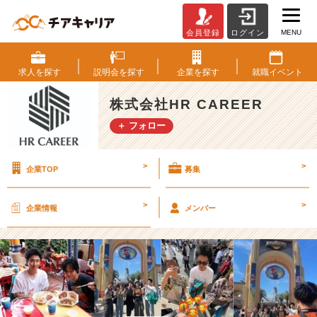
MENU
会員登録
ログイン
2
5
卒
求人を
探す
説明会を
探す
企業を
探す
就職
イベント
【内
定
株式会社HR CAREER
式】
＋ フォロー
U
S
J
>
>
企業TOP
募集
に
遊
び
>
>
企業情報
メンバー
に
行
き
ま
し
た
♪