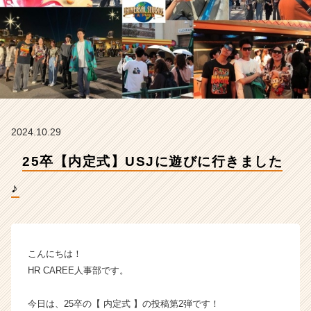
【株
式
会
社
H
R
C
A
R
2024.10.29
E
E
25卒【内定式】USJに遊びに行きました
R
の
♪
タ
イ
ム
ラ
イ
こんにちは！
ン】
HR CAREE人事部です。
|
ベ
今日は、25卒の【 内定式 】の投稿第2弾です！
ン