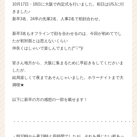
10月17日・18日に大阪で内定式を行いました。初日はUSJに行
チ
きました♪
ャ
ー・
新卒3名、24卒の先輩2名、人事2名で初顔合わせ。
成
長
新卒3名もオフラインで顔を合わせるのは、今回が初めてでし
企
たが初対面とは思えないくらい
業
仲良くはしゃいで楽しんでました(^▽^)/
か
ら
皆さん地方から、大阪に集まるために早起きをしてくださいま
ス
カ
したが、
ウ
結局楽しくて夜まであそんじゃいました。ホラーナイトまで大
ト
満喫★
が
届
以下に新卒の方の感想の一部を載せます！
く
就
活
サ
・・・・・・・・・・・・・・・・・・・・・・・・・・・・・・・
イ
ト
・朝10時から夜19時と長時間でしたが、それを感じない程あっ