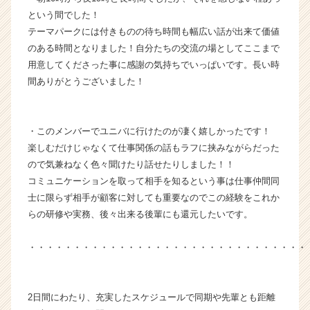
チ
という間でした！
ア
テーマパークには付きものの待ち時間も幅広い話が出来て価値
キ
のある時間となりました！自分たちの交流の場としてここまで
ャ
用意してくださった事に感謝の気持ちでいっぱいです。長い時
リ
ア
間ありがとうございました！
（C
h
e
・このメンバーでユニバに行けたのが凄く嬉しかったです！
e
楽しむだけじゃなくて仕事関係の話もラフに挟みながらだった
r
ので気兼ねなく色々聞けたり話せたりしました！！
C
コミュニケーションを取って相手を知るという事は仕事仲間同
a
r
士に限らず相手が顧客に対しても重要なのでこの経験をこれか
e
らの研修や実務、後々出来る後輩にも還元したいです。
e
r）
・・・・・・・・・・・・・・・・・・・・・・・・・・・・・・・
2日間にわたり、充実したスケジュールで同期や先輩とも距離