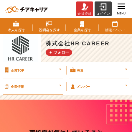
MENU
会員登録
ログイン
【現
役
人
求人を
探す
説明会を
探す
企業を
探す
就職
イベント
事
が
株式会社HR CAREER
ま
＋ フォロー
と
め
ま
>
>
企業TOP
募集
し
た！】
面
>
>
企業情報
メンバー
接
官
が
気
に
し
て