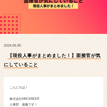
い
る
こ
と
【株
式
会
社
H
2024.05.05
R
C
【現役人事がまとめました！】面接官が気
A
R
にしていること
E
E
R
の
タ
こんにちは！
イ
ム
株式会社HRCAREER
ラ
人事部 後藤です！
イ