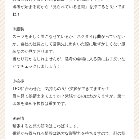
活
選考が始まる前から『見られている意識』を持てると良いです
サ
ね！
イ
ト
②服装
チ
ア
スーツを正しく着こなせているか、ネクタイは曲がっていない
キ
か、自社の社員として営業先に出向いた際に恥ずかしくない服
ャ
装なのか見ております。
リ
当たり前かもしれませんが、選考の会場に入る前にお手洗いな
ア
どでチェックしましょう！
（C
h
③挨拶
e
e
TPOに合わせた、気持ちの良い挨拶ができてますか？
r
目を見て挨拶出来てますか？緊張するのはわかりますが、第一
C
印象を決める挨拶は重要です。
a
r
④表情
e
緊張すると顔の筋肉はこわばります。
e
視覚から得られる情報は絶大な影響力を持ちますので、顔の筋
r）