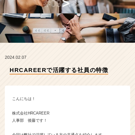
式
会
社
H
R
C
A
R
E
2024.02.07
E
R
HRCAREERで活躍する社員の特徴
の
タ
イ
ム
ラ
こんにちは！
イ
ン】
株式会社HRCAREER
|
人事部 後藤です！
ベ
ン
チ
今回は弊社で活躍している方の共通点を紹介します。