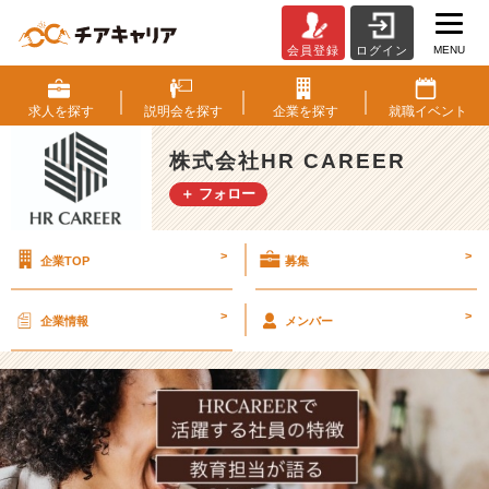
MENU
会員登録
ログイン
H
R
C
求人を
探す
説明会を
探す
企業を
探す
就職
イベント
A
R
株式会社HR CAREER
E
＋ フォロー
E
R
で
>
>
企業TOP
募集
活
躍
す
>
>
企業情報
メンバー
る
社
員
の
特
徴
【株