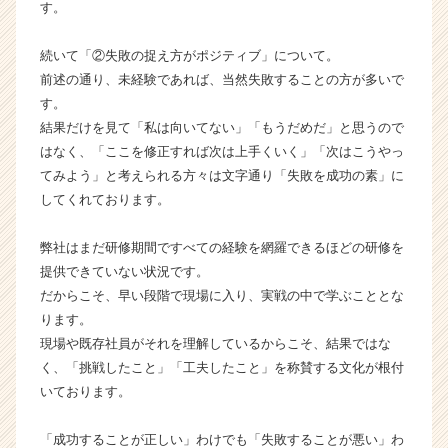
す。
ア
キ
ャ
続いて「②失敗の捉え方がポジティブ」について。
リ
前述の通り、未経験であれば、当然失敗することの方が多いで
ア
す。
（C
結果だけを見て「私は向いてない」「もうだめだ」と思うので
h
はなく、「ここを修正すれば次は上手くいく」「次はこうやっ
e
てみよう」と考えられる方々は文字通り「失敗を成功の素」に
e
してくれております。
r
C
a
弊社はまだ研修期間ですべての経験を網羅できるほどの研修を
r
提供できていない状況です。
e
だからこそ、早い段階で現場に入り、実戦の中で学ぶこととな
e
ります。
r）
現場や既存社員がそれを理解しているからこそ、結果ではな
く、「挑戦したこと」「工夫したこと」を称賛する文化が根付
いております。
「成功することが正しい」わけでも「失敗することが悪い」わ