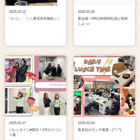
2025.03.12
2025.03.05
ついに… ＼＼東京本社移転／／
新企画！HRCAREER社員と乾杯
しよっ♪
2025.02.27
2025.02.04
バレンタイン♥節分！2月のイベン
各支社のランチ風景～(^▽^)
ト集