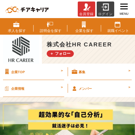
MENU
会員登録
ログイン
【就
活
迷
求人を
探す
説明会を
探す
企業を
探す
就職
イベント
子
の
株式会社HR CAREER
学
＋ フォロー
生
必
見！】
>
>
企業TOP
募集
超
効
果
>
>
企業情報
メンバー
的
な
自
己
分
析
の