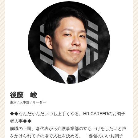
後藤 峻
東京 / 人事部 / リーダー
◆◆なんだかんだいつも上手くやる。HR CAREERのお調子
者人事◆◆
前職の上司、森代表から介護事業部の立ち上げをしたいと声
をかけられてその場で入社を決める。 「要領のいいお調子