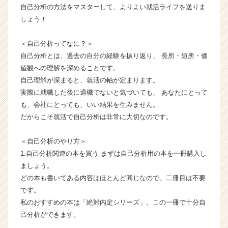
自己分析の方法をマスターして、よりよい就活ライフを送りま
|
しょう！
ベ
ン
チ
＜自己分析ってなに？＞
ャ
自己分析とは、過去の自分の経験を振り返り、 長所・短所・価
ー・
値観への理解を深めることです。
成
自己理解が深まると、就活の軸が定まります。
長
実際に就職した後に適職でないと気づいても、 あなたにとって
企
も、会社にとっても、いい結果を生みません。
業
か
だからこそ就活で自己分析は非常に大切なのです。
ら
ス
＜自己分析のやり方＞
カ
1.自己分析関連の本を買う まずは自己分析用の本を一冊購入し
ウ
ましょう。
ト
どの本も書いてある内容はほとんど同じなので、二冊目は不要
が
です。
届
く
私のおすすめの本は「絶対内定シリーズ」。この一冊で十分自
就
己分析ができます。
活