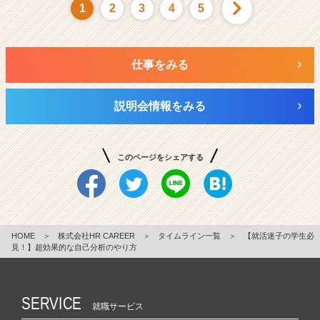
1
2
3
4
5
仕事をみる
説明会情報をみる
このページをシェアする
HOME
＞
株式会社HR CAREER
＞
タイムライン一覧
＞
【就活迷子の学生必
見！】超効果的な自己分析のやり方
SERVICE
就職サービス