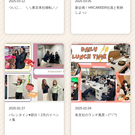
2025.03.12
2025.03.05
ついに… ＼＼東京本社移転／／
新企画！HRCAREER社員と乾杯
しよっ♪
2025.02.27
2025.02.04
バレンタイン♥節分！2月のイベン
各支社のランチ風景～(^▽^)
ト集