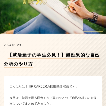
や
り
方
【株
式
会
社
H
R
2024.01.29
C
A
【就活迷子の学生必見！】超効果的な自己
R
E
分析のやり方
E
R
の
タ
イ
こんにちは！ HR CAREERの採用担当 後藤です。
ム
ラ
今回は、就活で最も面倒くさい事のひとつ 「自己分析」のやり
イ
方についてまとめてみました。
ン】