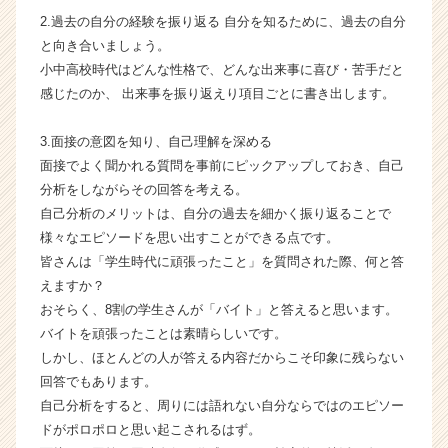
サ
2.過去の自分の経験を振り返る 自分を知るために、過去の自分
イ
と向き合いましょう。
ト
小中高校時代はどんな性格で、どんな出来事に喜び・苦手だと
チ
感じたのか、 出来事を振り返えり項目ごとに書き出します。
ア
キ
ャ
3.面接の意図を知り、自己理解を深める
リ
面接でよく聞かれる質問を事前にピックアップしておき、自己
ア
分析をしながらその回答を考える。
（C
自己分析のメリットは、自分の過去を細かく振り返ることで
h
様々なエピソードを思い出すことができる点です。
e
皆さんは「学生時代に頑張ったこと」を質問された際、何と答
e
r
えますか？
C
おそらく、8割の学生さんが「バイト」と答えると思います。
a
バイトを頑張ったことは素晴らしいです。
r
しかし、ほとんどの人が答える内容だからこそ印象に残らない
e
回答でもあります。
e
自己分析をすると、周りには語れない自分ならではのエピソー
r）
ドがポロポロと思い起こされるはず。