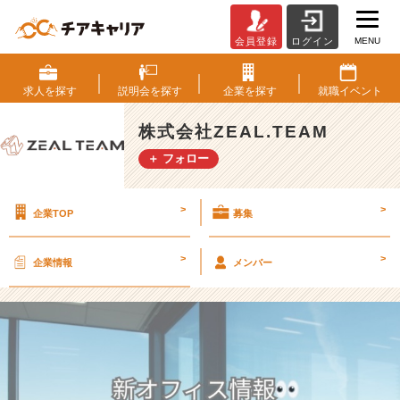
MENU
会員登録
ログイン
【新
本
社
求人を
探す
説明会を
探す
企業を
探す
就職
イベント
情
報】
株式会社ZEAL.TEAM
Z
＋ フォロー
E
A
L.
>
>
企業TOP
募集
T
E
A
>
>
企業情報
メンバー
M
専
用
カ
フ
ェ
登