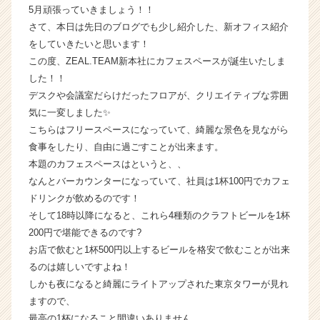
5月頑張っていきましょう！！
|
さて、本日は先日のブログでも少し紹介した、新オフィス紹介
ベ
ン
をしていきたいと思います！
チ
この度、ZEAL.TEAM新本社にカフェスペースが誕生いたしま
ャ
した！！
ー・
デスクや会議室だらけだったフロアが、クリエイティブな雰囲
成
気に一変しました✨
長
こちらはフリースペースになっていて、綺麗な景色を見ながら
企
食事をしたり、自由に過ごすことが出来ます。
業
か
本題のカフェスペースはというと、、
ら
なんとバーカウンターになっていて、社員は1杯100円でカフェ
ス
ドリンクが飲めるのです！
カ
そして18時以降になると、これら4種類のクラフトビールを1杯
ウ
200円で堪能できるのです?
ト
お店で飲むと1杯500円以上するビールを格安で飲むことが出来
が
るのは嬉しいですよね！
届
く
しかも夜になると綺麗にライトアップされた東京タワーが見れ
就
ますので、
活
最高の1杯になること間違いありません。