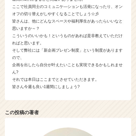
サ
ここで社員同士のコミュニケ―ションも活発になったり、オン
イ
オフの切り替えがしやすくなることでしょう☆彡
ト
皆さんは、他にどんなスペースや福利厚生があったらいいなと
チ
思いますか～？
ア
キ
こういうのいいかも！というものがあれば是非教えていただけ
ャ
ればと思います。
リ
そして弊社には「新企画プレゼン制度」という制度があります
ア
ので、
（C
企画を出したら自分が叶えたいことも実現できるかもしれませ
h
ん?
e
それでは本日はここまでとさせていただきます。
e
r
皆さん今週も良い1週間にしましょう?
C
a
r
e
この投稿の著者
e
r）