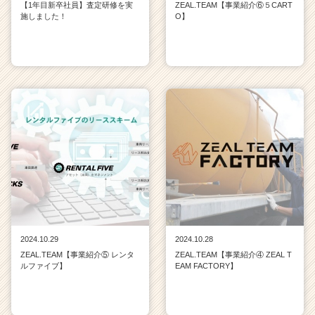
【1年目新卒社員】査定研修を実
ZEAL.TEAM【事業紹介⑥５CART
施しました！
O】
2024.10.29
2024.10.28
ZEAL.TEAM【事業紹介⑤ レンタ
ZEAL.TEAM【事業紹介④ ZEAL T
ルファイブ】
EAM FACTORY】