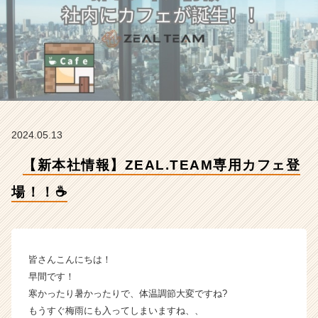
場！！
☕
【
株
式
会
社
Z
E
2024.05.13
A
L.
【新本社情報】ZEAL.TEAM専用カフェ登
T
E
場！！☕
A
M
の
タ
イ
皆さんこんにちは！
ム
早間です！
ラ
寒かったり暑かったりで、体温調節大変ですね?
イ
もうすぐ梅雨にも入ってしまいますね、、
ン】