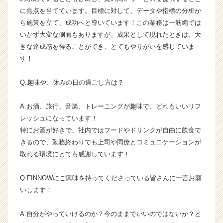
活
に焦点を当てています。目標に対して、データや指標の分析か
サ
ら施策を立て、成功へと導いています！この業務は一筋縄では
イ
いかず大変な側面もありますが、成果として現れたときは、大
ト
きな達成感を得ることができ、とてもやりがいを感じていま
チ
ア
す！
キ
ャ
Q.趣味や、休みの日の過ごし方は？
リ
ア
A.お酒、旅行、音楽、トレーニングが趣味で、どれもいいリフ
（C
レッシュになっています！
h
特にお酒が好きで、社内ではフードやドリンクが自由に飲食で
e
e
きるので、勤務終わりでも上司や同僚とコミュニケーションが
r
取れる環境にとても感謝しています！
C
a
Q.FINNOWにご興味を持ってくださっている皆さんに一言お願
r
いします！
e
e
A.自分がやっていけるのか？今のままでいいのではないか？と
r）