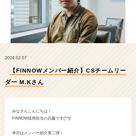
ダ
ー
M.
K
さ
ん
【株
式
会
2024.02.07
社
F
【FINNOWメンバー紹介】CSチームリー
I
N
ダー M.Kさん
N
O
W
の
タ
みなさんこんにちは！
イ
FINNOW採用担当の兵藤です(^^)/
ム
ラ
本日はメンバー紹介第二弾！
イ