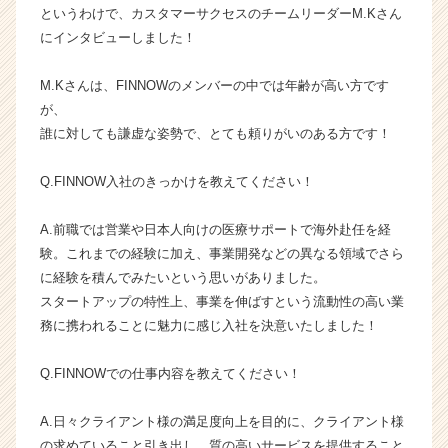
というわけで、カスタマーサクセスのチームリーダーM.Kさん
ン】
にインタビューしました！
|
ベ
ン
M.Kさんは、FINNOWのメンバーの中では年齢が高い方です
チ
が、
ャ
誰に対しても謙虚な姿勢で、とても頼りがいのある方です！
ー・
成
Q.FINNOW入社のきっかけを教えてください！
長
企
業
A.前職では営業や日本人向けの医療サポートで海外赴任を経
か
験。これまでの経験に加え、事業開発などの異なる領域でさら
ら
に経験を積んでみたいという思いがありました。
ス
スタートアップの特性上、事業を伸ばすという流動性の高い業
カ
務に携われることに魅力に感じ入社を決意いたしました！
ウ
ト
Q.FINNOWでの仕事内容を教えてください！
が
届
く
A.日々クライアント様の満足度向上を目的に、クライアント様
就
の求めていること引き出し、質の高いサービスを提供すること