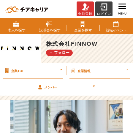
MENU
会員登録
ログイン
【F
I
N
求人を
探す
説明会を
探す
企業を
探す
就職
イベント
N
O
株式会社FINNOW
W
＋ フォロー
メ
ン
バ
>
>
企業TOP
企業情報
ー
紹
介】
>
メンバー
C
S
チ
ー
ム
リ
ー