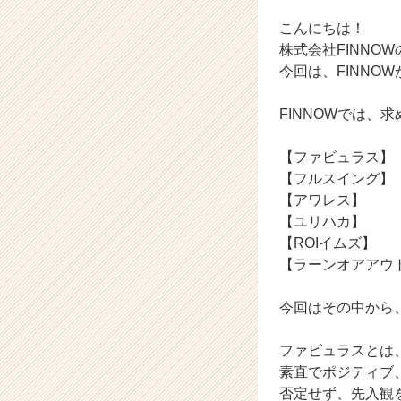
ン】
|
こんにちは！
ベ
株式会社FINNOWの
ン
今回は、FINNO
チ
ャ
FINNOWでは、
ー・
成
長
【ファビュラス】
企
【フルスイング】
業
【アワレス】
か
【ユリハカ】
ら
【ROIイムズ】
ス
【ラーンオアアウ
カ
ウ
ト
今回はその中から
が
届
ファビュラスとは
く
素直でポジティブ
就
否定せず、先入観
活