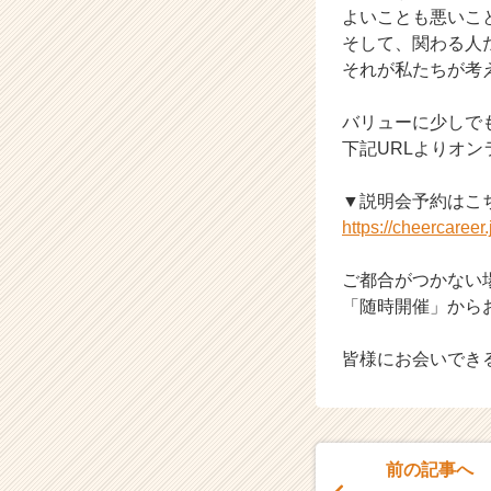
よいことも悪いこ
サ
そして、関わる人
イ
ト
それが私たちが考える
チ
ア
バリューに少しで
キ
下記URLよりオン
ャ
リ
▼説明会予約はこ
ア
https://cheercaree
（C
h
e
ご都合がつかない
e
「随時開催」から
r
C
皆様にお会いできる
a
r
e
e
r）
前の記事へ