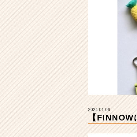
ビ
ュ
ラ
ス
～
【株
式
会
社
F
I
N
N
O
W
の
タ
2024.01.06
イ
【FINN
ム
ラ
イ