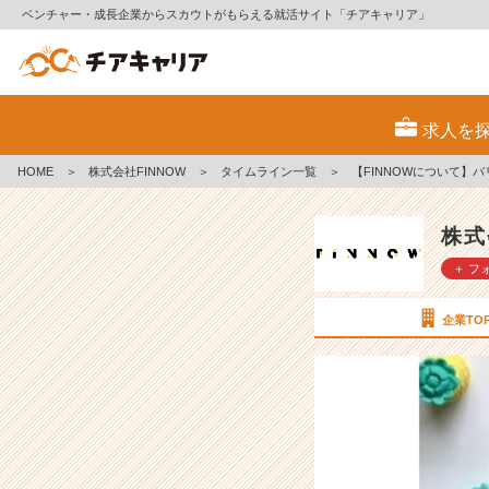
ベンチャー・成長企業からスカウトがもらえる就活サイト「チアキャリア」
【F
I
求人を
N
N
HOME
＞
株式会社FINNOW
＞
タイムライン一覧
＞
【FINNOWについて】
O
W
に
株式
つ
＋ フ
い
て】
バ
企業TO
リ
ュ
ー
編
～
フ
ァ