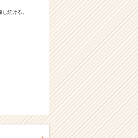
。
識し続ける。