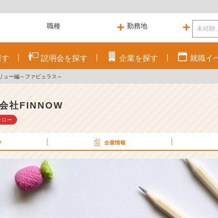
探す
説明会を
探す
企業を
探す
就職
イ
バリュー編～ファビュラス～
会社FINNOW
ォロー
P
企業情報