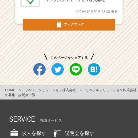
社
|
2024年10月30日 13:03 更新
ベ
ン
ブックマーク
チ
ャ
ー・
成
長
このページをシェアする
企
業
か
ら
ス
HOME
＞
リベラルソリューション株式会社
＞
リベラルソリューション株式会社
カ
の募集・説明会一覧
ウ
ト
が
SERVICE
届
就職サービス
く
求人を探す
説明会を探す
就