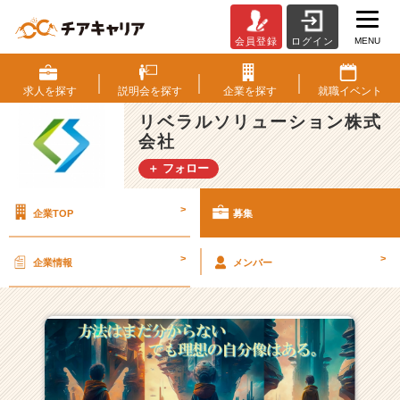
MENU
会員登録
ログイン
リ
ベ
ラ
求人を
探す
説明会を
探す
企業を
探す
就職
イベント
ル
リベラルソリューション株式
ソ
会社
リ
ュ
＋ フォロー
ー
シ
>
企業TOP
募集
ョ
ン
株
>
>
企業情報
メンバー
式
会
社
の
採
用/
求