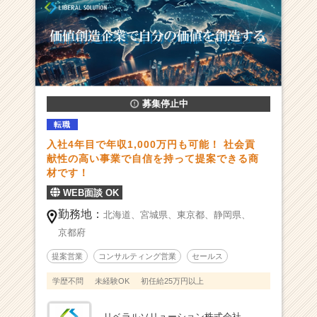
億
超/
『世
の
中
の
課
募集停止中
題
転職
解
入社4年目で年収1,000万円も可能！ 社会貢
決』
献性の高い事業で自信を持って提案できる商
を
材です！
軸
に
WEB面談 OK
急
勤務地：
北海道、
宮城県、
東京都、
静岡県、
成
京都府
長
中
提案営業
コンサルティング営業
セールス
の
営
学歴不問
未経験OK
初任給25万円以上
業
商
リベラルソリューション株式会社