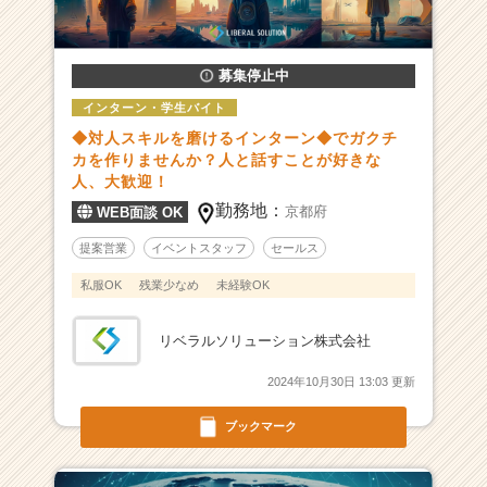
人
一
覧
-
募集停止中
【再
インターン・学生バイト
生
◆対人スキルを磨けるインターン◆でガクチ
可
カを作りませんか？人と話すことが好きな
能
人、大歓迎！
エ
勤務地：
ネ
京都府
WEB面談 OK
ル
提案営業
イベントスタッフ
セールス
ギ
ー
私服OK
残業少なめ
未経験OK
+新
規
リベラルソリューション株式会社
事
業】
2024年10月30日 13:03 更新
売
上
ブックマーク
1
0
0