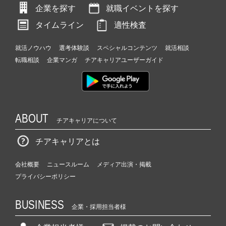
活
企業を探す
就職イベントを探す
サ
イ
タイムライン
適性検査
ト
チ
就活ノウハウ
選考体験談
スペシャルコンテンツ
就活相談
ア
転職相談
企業マンガ
チアキャリアユーザーガイド
キ
ャ
リ
ア
（C
ABOUT
h
チアキャリアについて
e
e
チアキャリアとは
r
C
会社概要
ニュースルーム
メディア出演・掲載
a
プライバシーポリシー
r
e
BUSINESS
e
企業・採用担当者様
r）