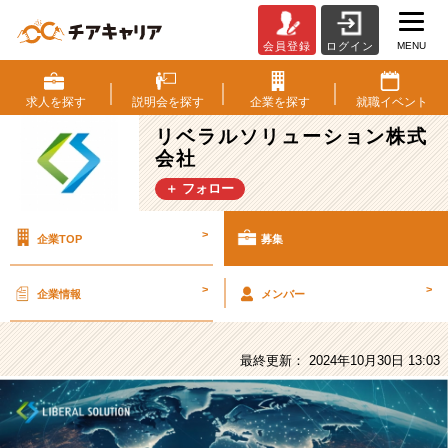
MENU
会員登録
ログイン
リ
ベ
ラ
求人を
探す
説明会を
探す
企業を
探す
就職
イベント
ル
リベラルソリューション株式
ソ
会社
リ
ュ
＋ フォロー
ー
シ
>
企業TOP
募集
ョ
ン
株
>
>
企業情報
メンバー
式
会
社
最終更新： 2024年10月30日 13:03
の
採
用/
求