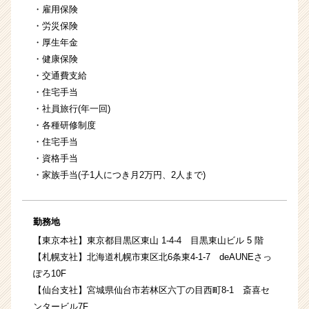
・雇用保険
・労災保険
・厚生年金
・健康保険
・交通費支給
・住宅手当
・社員旅行(年一回)
・各種研修制度
・住宅手当
・資格手当
・家族手当(子1人につき月2万円、2人まで)
勤務地
【東京本社】東京都目黒区東山 1‐4‐4 目黒東山ビル 5 階
【札幌支社】北海道札幌市東区北6条東4-1-7 deAUNEさっ
ぽろ10F
【仙台支社】宮城県仙台市若林区六丁の目西町8-1 斎喜セ
ンタービル7F