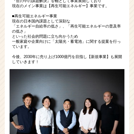
『世の中の課題解決』を軸として事業展開しており
高
現在のメイン事業は【再生可能エネルギー】事業です。
い
■再生可能エネルギー事業
事
現在の日本国内課題として深刻な
業
「エネルギー自給率の低さ」、「再生可能エネルギーの普及率
で
の低さ」
といった社会的問題に立ち向かうため
自
一般家庭や企業向けに「太陽光・蓄電池」に関する提案を行っ
信
ています。
を
持
今後、2030年に売り上げ1000億円を目指し【新規事業】も展開
していきます！
っ
て
提
案
で
き
る
商
材
で
す！
|