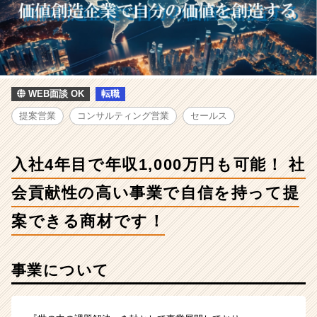
人
-
入
社
4
年
目
WEB面談 OK
転職
で
提案営業
コンサルティング営業
セールス
年
収
1,000
入社4年目で年収1,000万円も可能！ 社
万
円
会貢献性の高い事業で自信を持って提
も
可
案できる商材です！
能！
社
会
事業について
貢
献
性
の