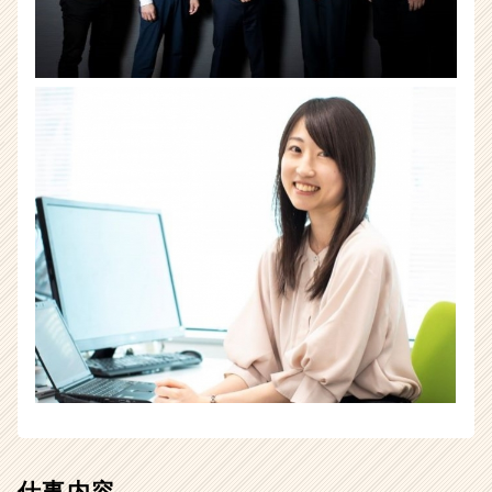
ベ
ン
チ
ャ
ー・
成
長
企
業
か
ら
ス
カ
ウ
ト
が
届
く
就
活
サ
仕事内容