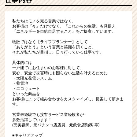
イ
ト
チ
ア
私たちはモノを売る営業ではなく、
お客様の『今』だけでなく、『これからの生活』も見据え
キ
『エネルギーを自給自足すること』をご提案しています。
ャ
リ
物販ではなく【ライフプランナー】として
ア
『ありがとう』という言葉と笑顔を頂くこと。
それが私たちが目指し、日々行っている仕事です。
（CheerCareer）
具体的には
一戸建てにお住まいのお客様に対して、
安心、安全で災害時にも困らない生活を叶えるために
・太陽光発電システム
・蓄電池
・エコキュート
といった商品を
お客様によって組み合わせをカスタマイズし、提案して頂きま
す。
営業未経験でも接客サービス業経験者が
多数活躍しています！
(元美容師、元パチンコ店店員、元飲食店勤務 等)
■キャリアアップ